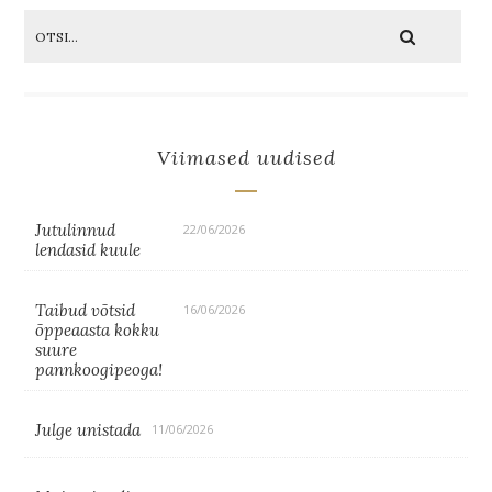
Viimased uudised
Jutulinnud
22/06/2026
lendasid kuule
Taibud võtsid
16/06/2026
õppeaasta kokku
suure
pannkoogipeoga!
Julge unistada
11/06/2026