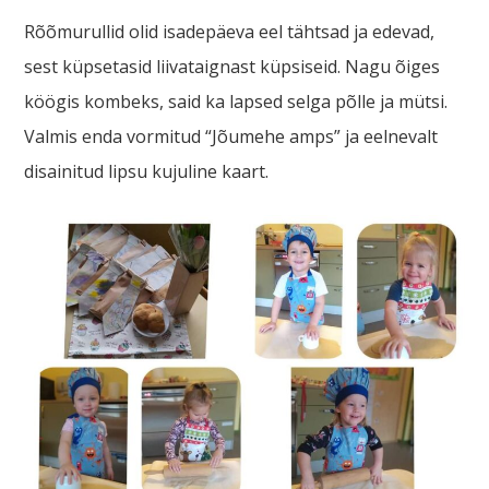
Rõõmurullid olid isadepäeva eel tähtsad ja edevad,
sest küpsetasid liivataignast küpsiseid. Nagu õiges
köögis kombeks, said ka lapsed selga põlle ja mütsi.
Valmis enda vormitud “Jõumehe amps” ja eelnevalt
disainitud lipsu kujuline kaart.