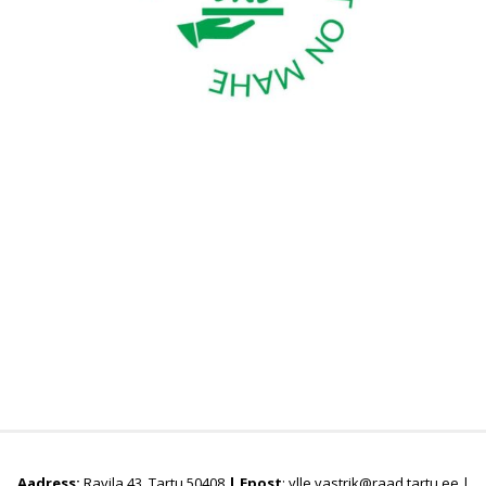
Aadress:
Ravila 43, Tartu 50408
|
Epost
: ylle.vastrik@raad.tartu.ee |