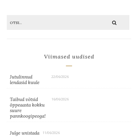
Viimased uudised
Jutulinnud
22/06/2026
lendasid kuule
Taibud võtsid
16/06/2026
õppeaasta kokku
suure
pannkoogipeoga!
Julge unistada
11/06/2026