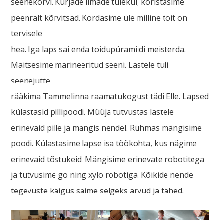
seenekorvi. Kurjade ilmade tulekul, koristasime
peenralt kõrvitsad. Kordasime üle milline toit on
tervisele
hea. Iga laps sai enda toidupüramiidi meisterda.
Maitsesime marineeritud seeni. Lastele tuli
seenejutte
rääkima Tammelinna raamatukogust tädi Elle. Lapsed
külastasid pillipoodi. Müüja tutvustas lastele
erinevaid pille ja mängis nendel. Rühmas mängisime
poodi. Külastasime lapse isa töökohta, kus nägime
erinevaid tõstukeid. Mängisime erinevate robotitega
ja tutvusime go ning xylo robotiga. Kõikide nende
tegevuste käigus saime selgeks arvud ja tähed.