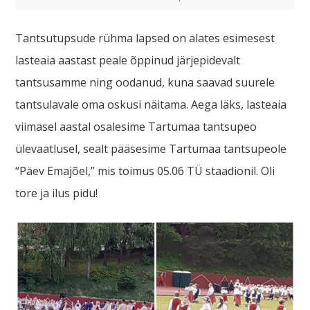
Tantsutupsude rühma lapsed on alates esimesest
lasteaia aastast peale õppinud järjepidevalt
tantsusamme ning oodanud, kuna saavad suurele
tantsulavale oma oskusi näitama. Aega läks, lasteaia
viimasel aastal osalesime Tartumaa tantsupeo
ülevaatlusel, sealt pääsesime Tartumaa tantsupeole
“Päev Emajõel,” mis toimus 05.06 TÜ staadionil. Oli
tore ja ilus pidu!