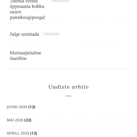
Taibud võtsid
16/06/2026
õppeaasta kokku
suure
pannkoogipeoga!
Julge unistada
11/06/2026
Muinasjutuline
õueõhtu
Uudiste arhiiv
JUUNI 2026
(12)
MAI 2026
(22)
APRILL 2026
(12)