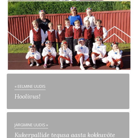
« EELMINE UUDIS
Hoolivus!
JÄRGMINE UUDIS »
Kukerpallide tegusa aasta kokkuvõte