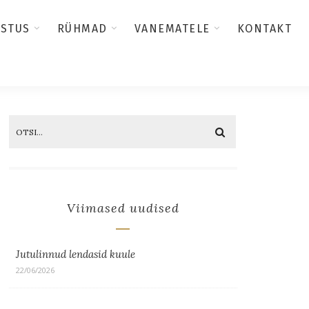
USTUS
RÜHMAD
VANEMATELE
KONTAKT
Viimased uudised
Jutulinnud lendasid kuule
22/06/2026