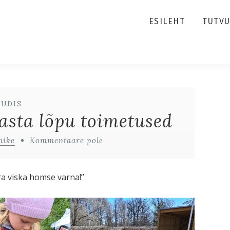
ESILEHT
TUTV
UUDIS
aasta lõpu toimetused
nike
Kommentaare pole
ära viska homse varna!”