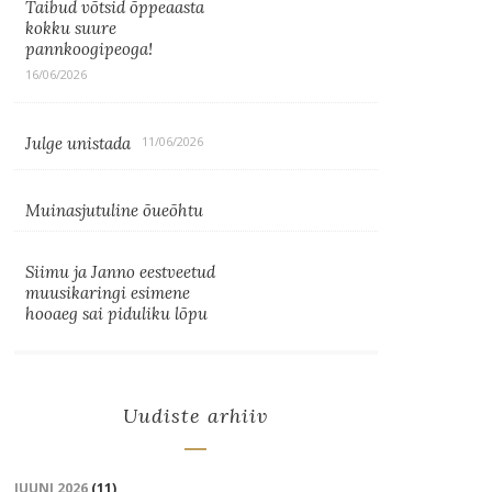
Taibud võtsid õppeaasta
kokku suure
pannkoogipeoga!
16/06/2026
Julge unistada
11/06/2026
Muinasjutuline õueõhtu
Siimu ja Janno eestveetud
muusikaringi esimene
hooaeg sai piduliku lõpu
Uudiste arhiiv
JUUNI 2026
(11)