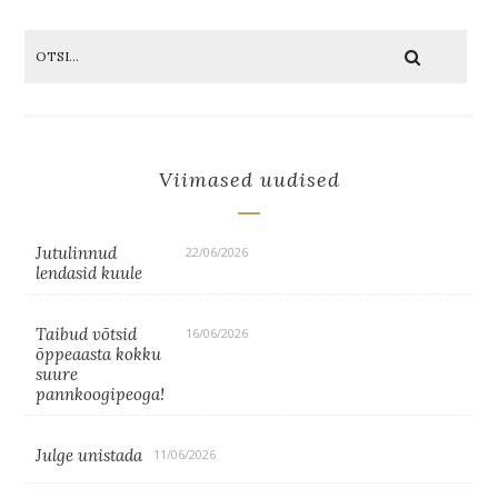
Viimased uudised
Jutulinnud
22/06/2026
lendasid kuule
Taibud võtsid
16/06/2026
õppeaasta kokku
suure
pannkoogipeoga!
Julge unistada
11/06/2026