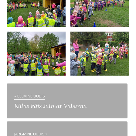
« EELMINE UUDIS
Külas käis Jalmar Vabarna
JÄRGMINE UUDIS »