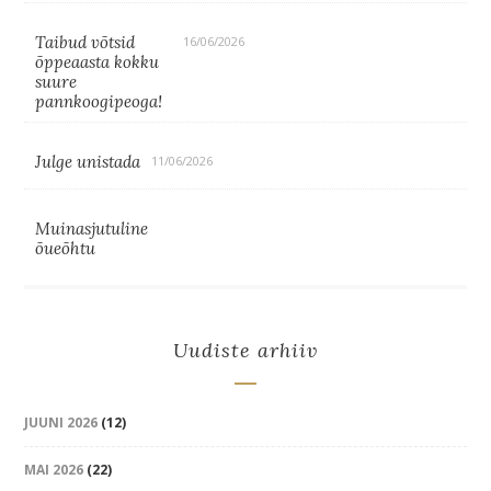
Taibud võtsid
16/06/2026
õppeaasta kokku
suure
pannkoogipeoga!
Julge unistada
11/06/2026
Muinasjutuline
õueõhtu
Uudiste arhiiv
JUUNI 2026
(12)
MAI 2026
(22)