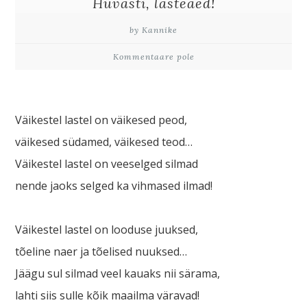
Hüvasti, lasteaed!
by Kannike
Kommentaare pole
Väikestel lastel on väikesed peod,
väikesed südamed, väikesed teod…
Väikestel lastel on veeselged silmad
nende jaoks selged ka vihmased ilmad!
Väikestel lastel on looduse juuksed,
tõeline naer ja tõelised nuuksed…
Jäägu sul silmad veel kauaks nii särama,
lahti siis sulle kõik maailma väravad!