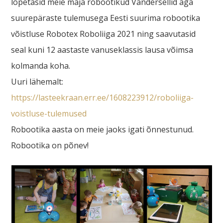
lõpetasid meie maja robootikud Vandersellid aga
suurepäraste tulemusega Eesti suurima robootika
võistluse Robotex Roboliiga 2021 ning saavutasid
seal kuni 12 aastaste vanuseklassis lausa võimsa
kolmanda koha.
Uuri lähemalt:
https://lasteekraan.err.ee/1608223912/roboliiga-
voistluse-tulemused
Robootika aasta on meie jaoks igati õnnestunud.
Robootika on põnev!