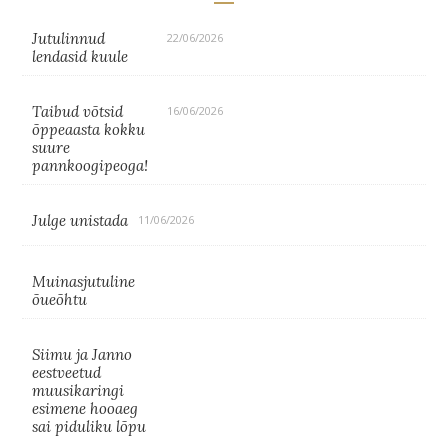
Jutulinnud
22/06/2026
lendasid kuule
Taibud võtsid
16/06/2026
õppeaasta kokku
suure
pannkoogipeoga!
Julge unistada
11/06/2026
Muinasjutuline
õueõhtu
Siimu ja Janno
eestveetud
muusikaringi
esimene hooaeg
sai piduliku lõpu