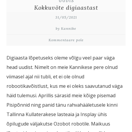
UUDIS
Kokkuvõte digiaastast
31/05/2021
by Kannike
Kommentaare pole
Digiaasta lõpetuseks oleme võlgu veel paar väga
head uudist. Nimelt on meie Kannikese pere olnud
viimasel ajal nii tubli, et ei ole olnud
robootikavõistlust, kus me ei oleks saavutanud väga
häid tulemusi. Aprillis särasid meie kõige pisemad
Pisipõnnid ning panid tänu rahvahääletusele kinni
Tallinna Kullaterakese lasteaia ja Insplay ühis
õpilugude väljakutse Ozobot robotile. Maikuus