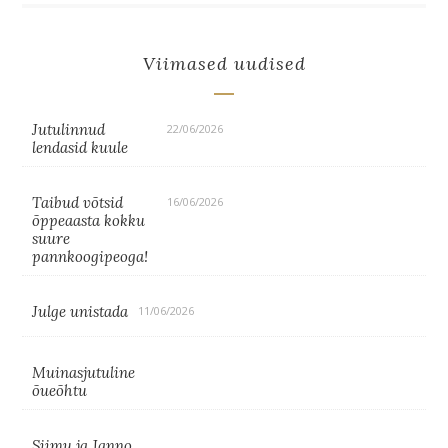
Viimased uudised
Jutulinnud
22/06/2026
lendasid kuule
Taibud võtsid
16/06/2026
õppeaasta kokku
suure
pannkoogipeoga!
Julge unistada
11/06/2026
Muinasjutuline
õueõhtu
Siimu ja Janno