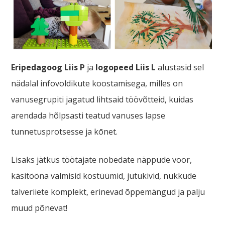
Eripedagoog Liis P
ja
logopeed Liis L
alustasid sel
nädalal infovoldikute koostamisega, milles on
vanusegrupiti jagatud lihtsaid töövõtteid, kuidas
arendada hõlpsasti teatud vanuses lapse
tunnetusprotsesse ja kōnet.
Lisaks jätkus töötajate nobedate näppude voor,
käsitööna valmisid kostüümid, jutukivid, nukkude
talveriiete komplekt, erinevad õppemängud ja palju
muud põnevat!