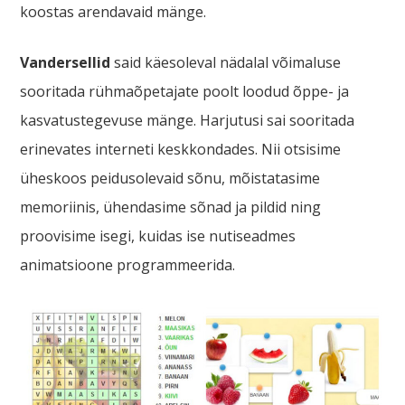
koostas arendavaid mänge.
Vandersellid
said käesoleval nädalal võimaluse
sooritada rühmaõpetajate poolt loodud õppe- ja
kasvatustegevuse mänge. Harjutusi sai sooritada
erinevates interneti keskkondades. Nii otsisime
üheskoos peidusolevaid sõnu, mõistatasime
memoriinis, ühendasime sõnad ja pildid ning
proovisime isegi, kuidas ise nutiseadmes
animatsioone programmeerida.