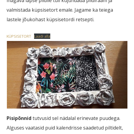
magava lapse pildile tuli kujundada pildiraam ja
valmistada küpsisetort emale. Jagame ka teiega
lastele jõukohast küpsisetordi retsepti.
KÜPSISETORT
Laadi alla
Pisipõnnid
tutvusid sel nädalal erinevate puudega.
Alguses vaatasid puid kalendrisse saadetud piltidelt,