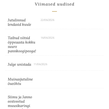
Viimased uudised
Jutulinnud
22/06/2026
lendasid kuule
Taibud võtsid
16/06/2026
õppeaasta kokku
suure
pannkoogipeoga!
Julge unistada
11/06/2026
Muinasjutuline
õueõhtu
Siimu ja Janno
eestveetud
muusikaringi