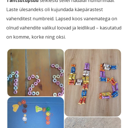
Tantsutupsud
seiklesid sellel nädalal numbrimaal.
Laste ülesandeks oli kujundada käepärastest
vahenditest numbreid. Lapsed koos vanematega on
olnud vahendite valikul loovad ja leidlikud – kasutatud
on komme, korke ning oksi.