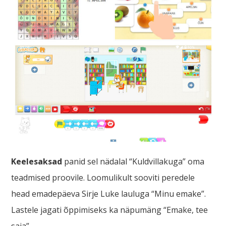
Keelesaksad
panid sel nädalal “Kuldvillakuga” oma
teadmised proovile. Loomulikult sooviti peredele
head emadepäeva Sirje Luke lauluga “Minu emake”.
Lastele jagati õppimiseks ka näpumäng “Emake, tee