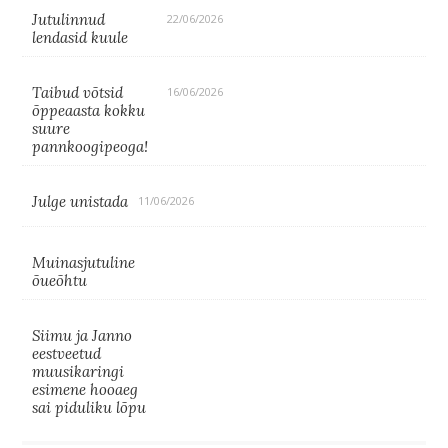
Jutulinnud
22/06/2026
lendasid kuule
Taibud võtsid
16/06/2026
õppeaasta kokku
suure
pannkoogipeoga!
Julge unistada
11/06/2026
Muinasjutuline
õueõhtu
Siimu ja Janno
eestveetud
muusikaringi
esimene hooaeg
sai piduliku lõpu