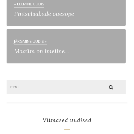
« EELMINE UUDIS
Pintselsabade õuesõpe
JÄRGMINE UUDIS »
Maailm on imeline…
Viimased uudised