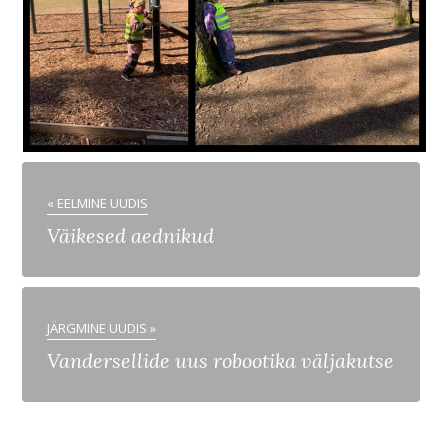
« EELMINE UUDIS
Väikesed aednikud
JÄRGMINE UUDIS »
Vandersellide uus robootika väljakutse