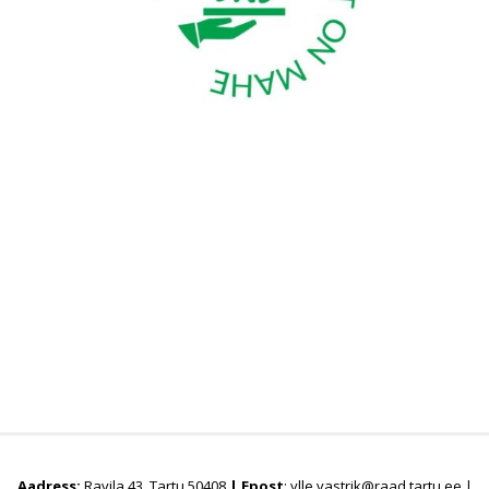
Aadress:
Ravila 43, Tartu 50408
|
Epost
: ylle.vastrik@raad.tartu.ee |