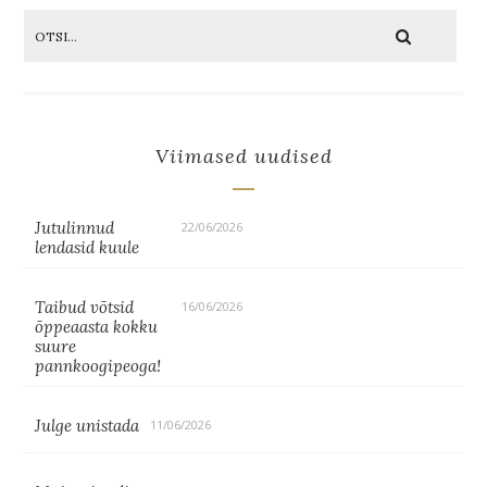
Viimased uudised
Jutulinnud
22/06/2026
lendasid kuule
Taibud võtsid
16/06/2026
õppeaasta kokku
suure
pannkoogipeoga!
Julge unistada
11/06/2026