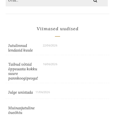
Viimased uudised
Jutulinnud
22/06/2026
lendasid kuule
Taibud võtsid
16/06/2026
õppeaasta kokku
suure
pannkoogipeoga!
Julge unistada
11/06/2026
Muinasjutuline
õueõhtu