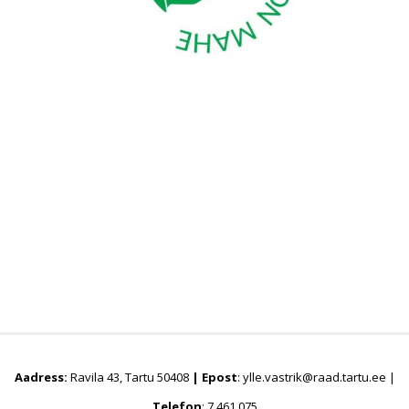
Aadress:
Ravila 43, Tartu 50408
|
Epost
: ylle.vastrik@raad.tartu.ee |
Telefon
: 7 461 075