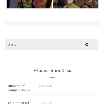
Viimased uudised
Jutulinnud
22/06/2026
lendasid kuule
Taibud võtsid
16/06/2026