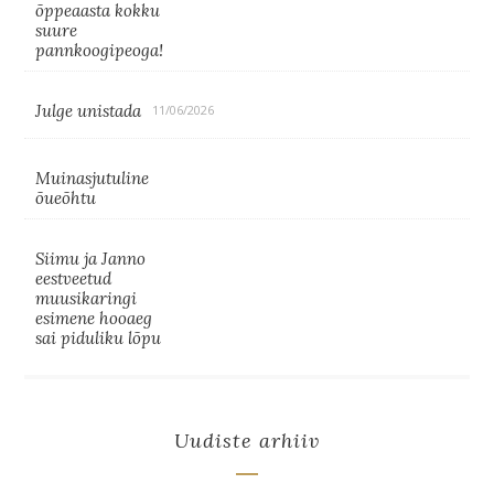
õppeaasta kokku
suure
pannkoogipeoga!
Julge unistada
11/06/2026
Muinasjutuline
õueõhtu
Siimu ja Janno
eestveetud
muusikaringi
esimene hooaeg
sai piduliku lõpu
Uudiste arhiiv