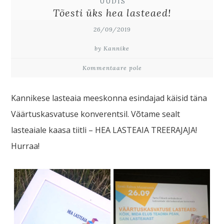
UUDIS
Tõesti üks hea lasteaed!
26/09/2019
by Kannike
Kommentaare pole
Kannikese lasteaia meeskonna esindajad käisid täna
Väärtuskasvatuse konverentsil. Võtame sealt
lasteaiale kaasa tiitli – HEA LASTEAIA TREERAJAJA!
Hurraa!