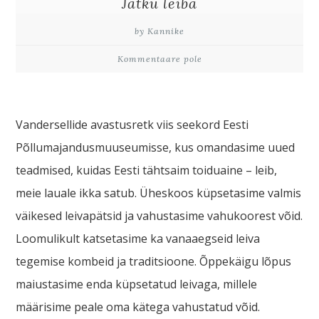
Jätku leiba
by Kannike
Kommentaare pole
Vandersellide avastusretk viis seekord Eesti
Põllumajandusmuuseumisse, kus omandasime uued
teadmised, kuidas Eesti tähtsaim toiduaine – leib,
meie lauale ikka satub. Üheskoos küpsetasime valmis
väikesed leivapätsid ja vahustasime vahukoorest võid.
Loomulikult katsetasime ka vanaaegseid leiva
tegemise kombeid ja traditsioone. Õppekäigu lõpus
maiustasime enda küpsetatud leivaga, millele
määrisime peale oma kätega vahustatud võid.