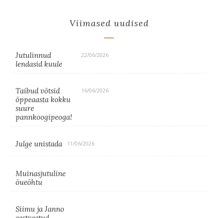
Viimased uudised
Jutulinnud
22/06/2026
lendasid kuule
Taibud võtsid
16/06/2026
õppeaasta kokku
suure
pannkoogipeoga!
Julge unistada
11/06/2026
Muinasjutuline
õueõhtu
Siimu ja Janno
eestveetud