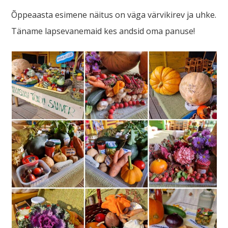
Õppeaasta esimene näitus on väga värvikirev ja uhke.
Täname lapsevanemaid kes andsid oma panuse!