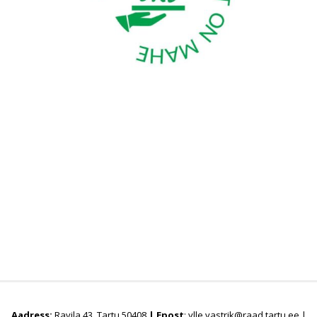
Aadress:
Ravila 43, Tartu 50408
|
Epost
: ylle.vastrik@raad.tartu.ee |