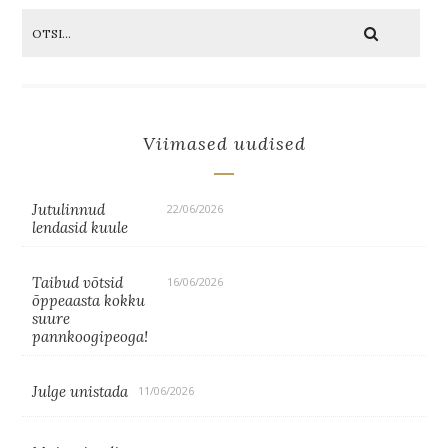
Viimased uudised
Jutulinnud
22/06/2026
lendasid kuule
Taibud võtsid
16/06/2026
õppeaasta kokku
suure
pannkoogipeoga!
Julge unistada
11/06/2026