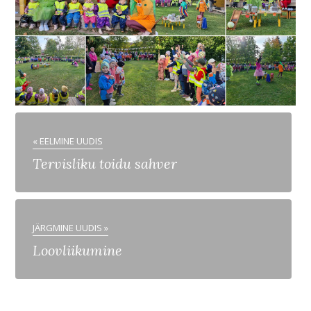
« EELMINE UUDIS
Tervisliku toidu sahver
JÄRGMINE UUDIS »
Loovliikumine