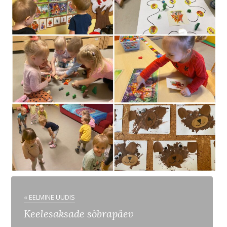
« EELMINE UUDIS
Keelesaksade sõbrapäev