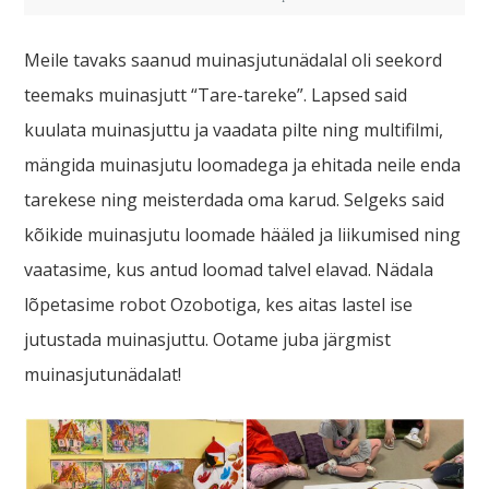
Meile tavaks saanud muinasjutunädalal oli seekord
teemaks muinasjutt “Tare-tareke”. Lapsed said
kuulata muinasjuttu ja vaadata pilte ning multifilmi,
mängida muinasjutu loomadega ja ehitada neile enda
tarekese ning meisterdada oma karud. Selgeks said
kõikide muinasjutu loomade hääled ja liikumised ning
vaatasime, kus antud loomad talvel elavad. Nädala
lõpetasime robot Ozobotiga, kes aitas lastel ise
jutustada muinasjuttu. Ootame juba järgmist
muinasjutunädalat!