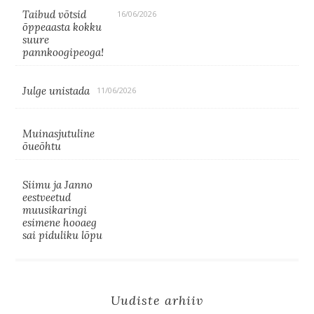
Taibud võtsid
16/06/2026
õppeaasta kokku
suure
pannkoogipeoga!
Julge unistada
11/06/2026
Muinasjutuline
õueõhtu
Siimu ja Janno
eestveetud
muusikaringi
esimene hooaeg
sai piduliku lõpu
Uudiste arhiiv