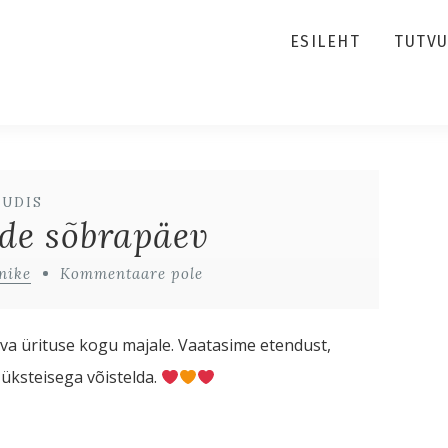
ESILEHT
TUTV
UUDIS
de sõbrapäev
nike
Kommentaare pole
a ürituse kogu majale. Vaatasime etendust,
 üksteisega võistelda.