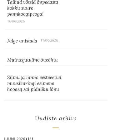
Taibud võtsid õppeaasta
kokku suure
pannkoogipeoga!
16/06/2026
Julge unistada
11/06/2026
Muinasjutuline õueõhtu
Siimu ja Janno eestveetud
muusikaringi esimene
hooaeg sai piduliku lõpu
Uudiste arhiiv
JUUNI 2026
(11)