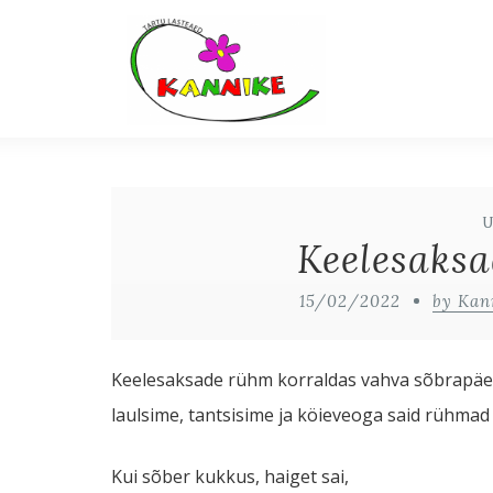
Keelesaksa
15/02/2022
by Kan
Keelesaksade rühm korraldas vahva sõbrapäev
laulsime, tantsisime ja köieveoga said rühmad
Kui sõber kukkus, haiget sai,