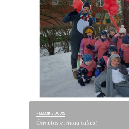
« EELMINE UUDIS
Õnnetus ei hüüa tulles!