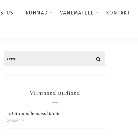
USTUS
RÜHMAD
VANEMATELE
KONTAKT
Viimased uudised
Jutulinnud lendasid kuule
22/06/2026