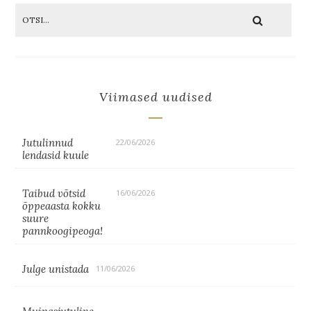
Viimased uudised
Jutulinnud
22/06/2026
lendasid kuule
Taibud võtsid
16/06/2026
õppeaasta kokku
suure
pannkoogipeoga!
Julge unistada
11/06/2026