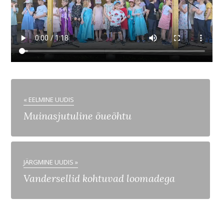
« EELMINE UUDIS
Muinasjutuline õueõhtu
JÄRGMINE UUDIS »
Vandersellid kohtuvad loomadega