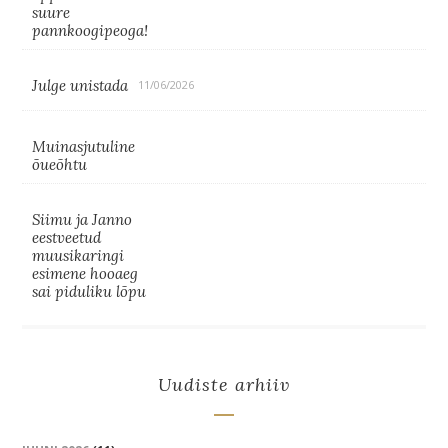
suure
pannkoogipeoga!
Julge unistada
11/06/2026
Muinasjutuline
õueõhtu
Siimu ja Janno
eestveetud
muusikaringi
esimene hooaeg
sai piduliku lõpu
Uudiste arhiiv