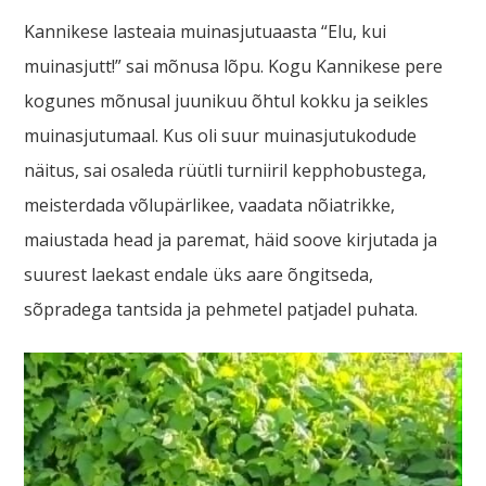
Kannikese lasteaia muinasjutuaasta “Elu, kui
muinasjutt!” sai mõnusa lõpu. Kogu Kannikese pere
kogunes mõnusal juunikuu õhtul kokku ja seikles
muinasjutumaal. Kus oli suur muinasjutukodude
näitus, sai osaleda rüütli turniiril kepphobustega,
meisterdada võlupärlikee, vaadata nõiatrikke,
maiustada head ja paremat, häid soove kirjutada ja
suurest laekast endale üks aare õngitseda,
sõpradega tantsida ja pehmetel patjadel puhata.