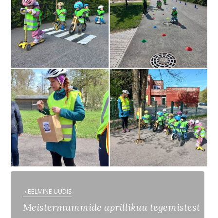
« EELMINE UUDIS
Meistermummide aprillikuu tegemistest