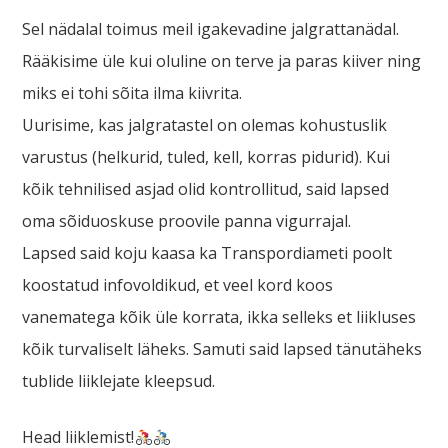
Sel nädalal toimus meil igakevadine jalgrattanädal.
Rääkisime üle kui oluline on terve ja paras kiiver ning
miks ei tohi sõita ilma kiivrita.
Uurisime, kas jalgratastel on olemas kohustuslik
varustus (helkurid, tuled, kell, korras pidurid). Kui
kõik tehnilised asjad olid kontrollitud, said lapsed
oma sõiduoskuse proovile panna vigurrajal.
Lapsed said koju kaasa ka Transpordiameti poolt
koostatud infovoldikud, et veel kord koos
vanematega kõik üle korrata, ikka selleks et liikluses
kõik turvaliselt läheks. Samuti said lapsed tänutäheks
tublide liiklejate kleepsud.
Head liiklemist!