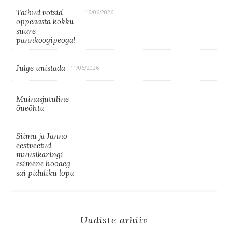
Taibud võtsid
16/06/2026
õppeaasta kokku
suure
pannkoogipeoga!
Julge unistada
11/06/2026
Muinasjutuline
õueõhtu
Siimu ja Janno
eestveetud
muusikaringi
esimene hooaeg
sai piduliku lõpu
Uudiste arhiiv