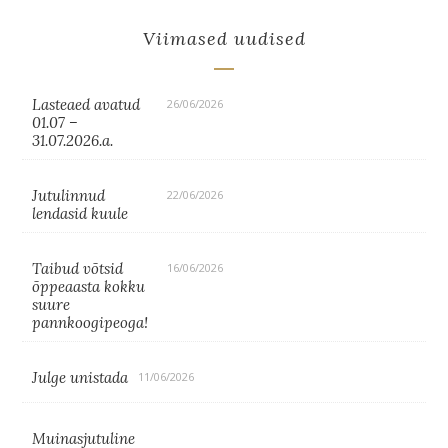
Viimased uudised
Lasteaed avatud
26/06/2026
01.07 –
31.07.2026.a.
Jutulinnud
22/06/2026
lendasid kuule
Taibud võtsid
16/06/2026
õppeaasta kokku
suure
pannkoogipeoga!
Julge unistada
11/06/2026
Muinasjutuline