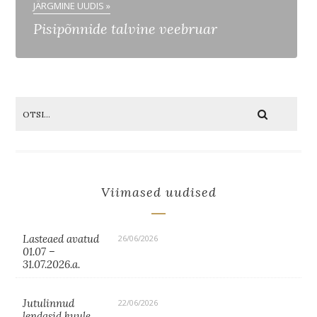
JÄRGMINE UUDIS »
Pisipõnnide talvine veebruar
Viimased uudised
Lasteaed avatud
26/06/2026
01.07 –
31.07.2026.a.
Jutulinnud
22/06/2026
lendasid kuule