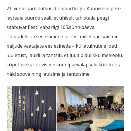
21. veebruaril kutsusid Taibud kogu Kannikese pere
lasteaia suurde saali, et ühiselt tähistada peagi
saabuvat Eesti Vabariigi 105.sünnipäeva.
Taibudele oli see esimene üritus, millel nad said nii
paljude vaatajate ees esineda – küllatulnutele loeti
luuletust, lauldi ja tantsiti, et luua pidulikku meeleolu.
Lõpetuseks soovisime sünnipäevalapsele kõik koos
häid soove ning laulsime ja tantsisime.