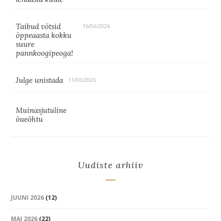
Taibud võtsid
16/06/2026
õppeaasta kokku
suure
pannkoogipeoga!
Julge unistada
11/06/2026
Muinasjutuline
õueõhtu
Uudiste arhiiv
JUUNI 2026
(12)
MAI 2026
(22)