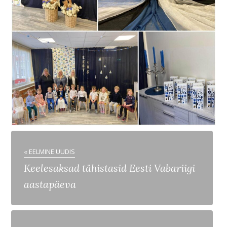
« EELMINE UUDIS
Keelesaksad tähistasid Eesti Vabariigi
aastapäeva