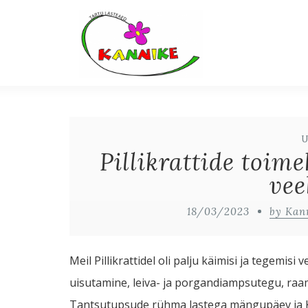
Pillikrattide toime
vee
18/03/2023
by Kan
Meil Pillikrattidel oli palju käimisi ja tegemi
uisutamine, leiva- ja porgandiampsutegu, raa
Tantsutupsude rühma lastega mängupäev ja 