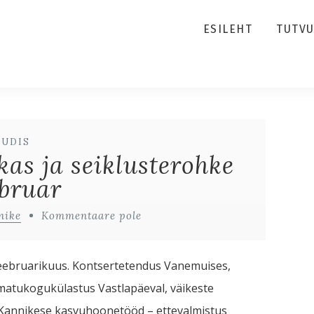
ESILEHT
TUTV
UUDIS
kas ja seiklusterohke
bruar
nike
Kommentaare pole
si veebruarikuus. Kontsertetendus Vanemuises,
matukogukülastus Vastlapäeval, väikeste
Kannikese kasvuhoonetööd – ettevalmistus