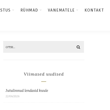
USTUS
RÜHMAD
VANEMATELE
KONTAKT
Viimased uudised
Jutulinnud lendasid kuule
22/06/2026