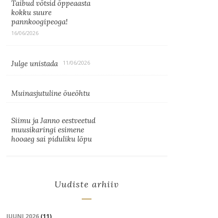
Taibud võtsid õppeaasta
kokku suure
pannkoogipeoga!
16/06/2026
Julge unistada
11/06/2026
Muinasjutuline õueõhtu
Siimu ja Janno eestveetud
muusikaringi esimene
hooaeg sai piduliku lõpu
Uudiste arhiiv
JUUNI 2026
(11)