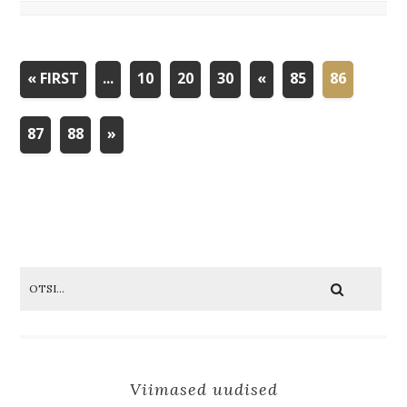
« FIRST
...
10
20
30
«
85
86
87
88
»
Viimased uudised