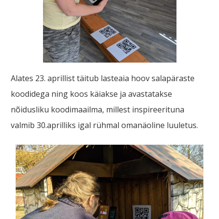
Alates 23. aprillist täitub lasteaia hoov salapäraste
koodidega ning koos käiakse ja avastatakse
nõidusliku koodimaailma, millest inspireerituna
valmib 30.aprilliks igal rühmal omanäoline luuletus.