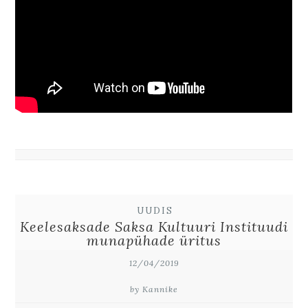
UUDIS
Keelesaksade Saksa Kultuuri Instituudi
munapühade üritus
12/04/2019
by Kannike