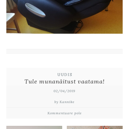
UUDIS
Tule munanäitust vaatama!
02/04/2019
by Kannike
Kommentaare pole