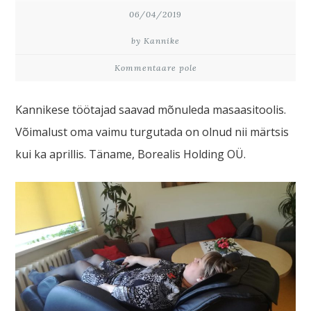
06/04/2019
by Kannike
Kommentaare pole
Kannikese töötajad saavad mõnuleda masaasitoolis.
Võimalust oma vaimu turgutada on olnud nii märtsis
kui ka aprillis. Täname, Borealis Holding OÜ.