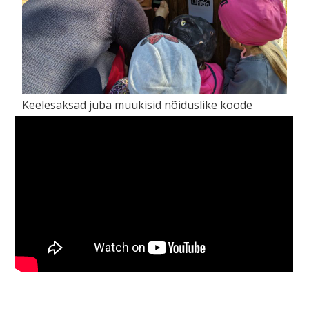
Keelesaksad juba muukisid nõiduslike koode