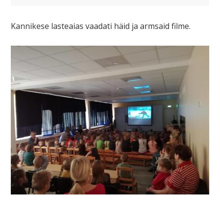
Kannikese lasteaias vaadati häid ja armsaid filme.