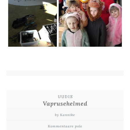
UUDIS
Vaprusehelmed
by Kannike
Kommentaare pole