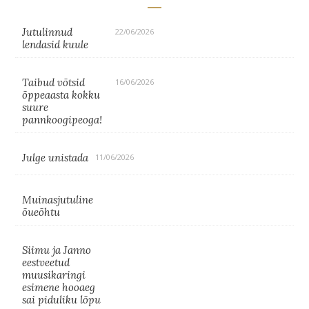
Jutulinnud
22/06/2026
lendasid kuule
Taibud võtsid
16/06/2026
õppeaasta kokku
suure
pannkoogipeoga!
Julge unistada
11/06/2026
Muinasjutuline
õueõhtu
Siimu ja Janno
eestveetud
muusikaringi
esimene hooaeg
sai piduliku lõpu