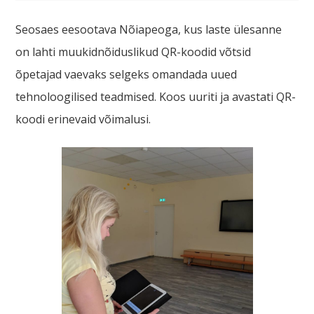
Seosaes eesootava Nõiapeoga, kus laste ülesanne
on lahti muukidnõiduslikud QR-koodid võtsid
õpetajad vaevaks selgeks omandada uued
tehnoloogilised teadmised. Koos uuriti ja avastati QR-
koodi erinevaid võimalusi.