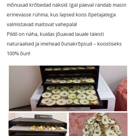
mõnusad krõbedad näksid. Igal päeval rändab masin
erinevasse rühma, kus lapsed koos õpetajatega
valmistavad maitsvat vahepala!
Pildil on näha, kuidas jõuavad lauale täiesti
naturaalsed ja imehead õunakrõpsud – koostiseks
100% õun!