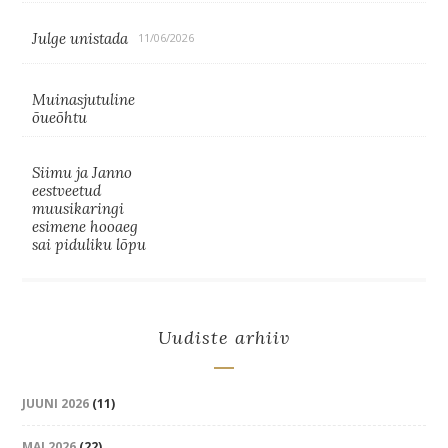
Julge unistada
11/06/2026
Muinasjutuline
õueõhtu
Siimu ja Janno
eestveetud
muusikaringi
esimene hooaeg
sai piduliku lõpu
Uudiste arhiiv
JUUNI 2026
(11)
MAI 2026
(22)