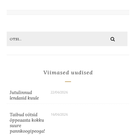
Viimased uudised
Jutulinnud
22/06/2026
lendasid kuule
Taibud võtsid
16/06/2026
õppeaasta kokku
suure
pannkoogipeoga!