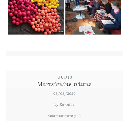
UUDIS
Märtsikuine näitus
03/03/2020
by Kannike
Kommentaare pole