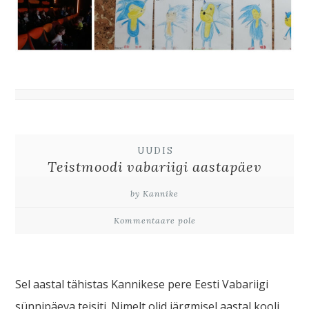
UUDIS
Teistmoodi vabariigi aastapäev
by Kannike
Kommentaare pole
Sel aastal tähistas Kannikese pere Eesti Vabariigi
sünnipäeva teisiti. Nimelt olid järgmisel aastal kooli