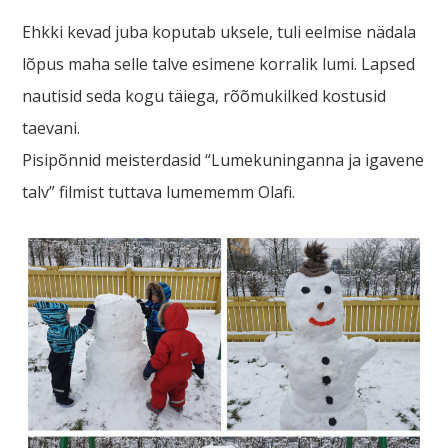
Ehkki kevad juba koputab uksele, tuli eelmise nädala
lõpus maha selle talve esimene korralik lumi. Lapsed
nautisid seda kogu täiega, rõõmukilked kostusid
taevani.
Pisipõnnid meisterdasid “Lumekuninganna ja igavene
talv” filmist tuttava lumememm Olafi.