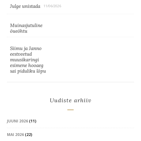
Julge unistada
11/06/2026
Muinasjutuline
õueõhtu
Siimu ja Janno
eestveetud
muusikaringi
esimene hooaeg
sai piduliku lõpu
Uudiste arhiiv
JUUNI 2026
(11)
MAI 2026
(22)