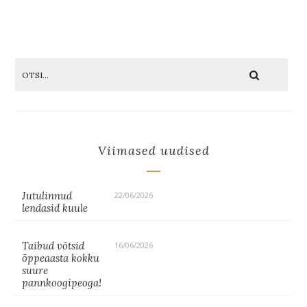
Viimased uudised
Jutulinnud
22/06/2026
lendasid kuule
Taibud võtsid
16/06/2026
õppeaasta kokku
suure
pannkoogipeoga!