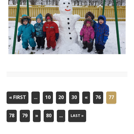
« FIRST
...
10
20
30
«
76
77
78
79
»
80
...
LAST »