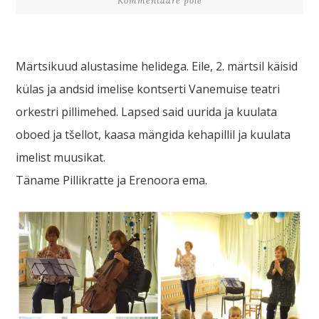
Kommentaare pole
Märtsikuud alustasime helidega. Eile, 2. märtsil käisid
külas ja andsid imelise kontserti Vanemuise teatri
orkestri pillimehed. Lapsed said uurida ja kuulata
oboed ja tšellot, kaasa mängida kehapillil ja kuulata
imelist muusikat.
Täname Pillikratte ja Erenoora ema.