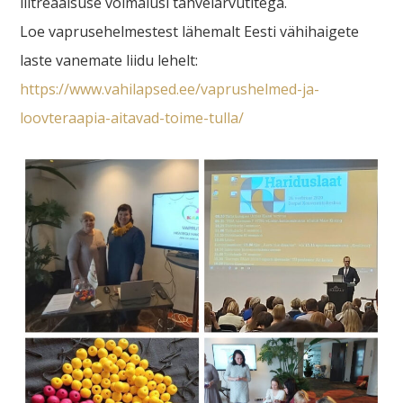
liitreaalsuse võimalusi tahvelarvutitega.
Loe vaprusehelmestest lähemalt Eesti vähihaigete
laste vanemate liidu lehelt:
https://www.vahilapsed.ee/vaprushelmed-ja-
loovteraapia-aitavad-toime-tulla/