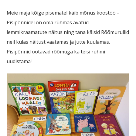
Meie maja kõige pisematel käib mõnus koostöö –
Pisipõnnidel on oma rühmas avatud
lemmikraamatute näitus ning täna käisid Rõõmurullid
neil külas näitust vaatamas ja jutte kuulamas.
Pisipõnnid ootavad rõõmuga ka teisi rühmi
uudistama!