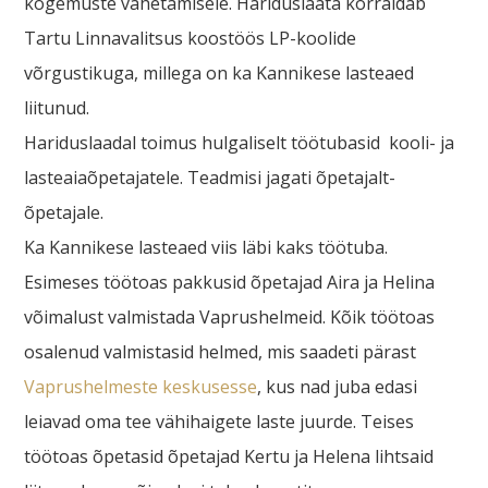
kogemuste vahetamisele. Hariduslaata korraldab
Tartu Linnavalitsus koostöös LP-koolide
võrgustikuga, millega on ka Kannikese lasteaed
liitunud.
Hariduslaadal toimus hulgaliselt töötubasid kooli- ja
lasteaiaõpetajatele. Teadmisi jagati õpetajalt-
õpetajale.
Ka Kannikese lasteaed viis läbi kaks töötuba.
Esimeses töötoas pakkusid õpetajad Aira ja Helina
võimalust valmistada Vaprushelmeid. Kõik töötoas
osalenud valmistasid helmed, mis saadeti pärast
Vaprushelmeste keskusesse
, kus nad juba edasi
leiavad oma tee vähihaigete laste juurde. Teises
töötoas õpetasid õpetajad Kertu ja Helena lihtsaid