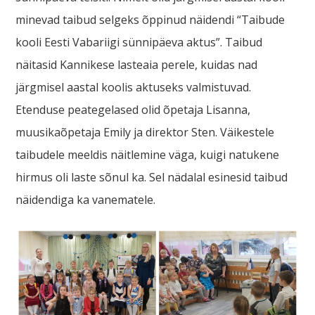
minevad taibud selgeks õppinud näidendi “Taibude
kooli Eesti Vabariigi sünnipäeva aktus”. Taibud
näitasid Kannikese lasteaia perele, kuidas nad
järgmisel aastal koolis aktuseks valmistuvad.
Etenduse peategelased olid õpetaja Lisanna,
muusikaõpetaja Emily ja direktor Sten. Väikestele
taibudele meeldis näitlemine väga, kuigi natukene
hirmus oli laste sõnul ka. Sel nädalal esinesid taibud
näidendiga ka vanematele.