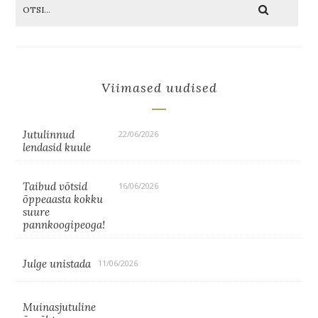
Viimased uudised
Jutulinnud
22/06/2026
lendasid kuule
Taibud võtsid
16/06/2026
õppeaasta kokku
suure
pannkoogipeoga!
Julge unistada
11/06/2026
Muinasjutuline