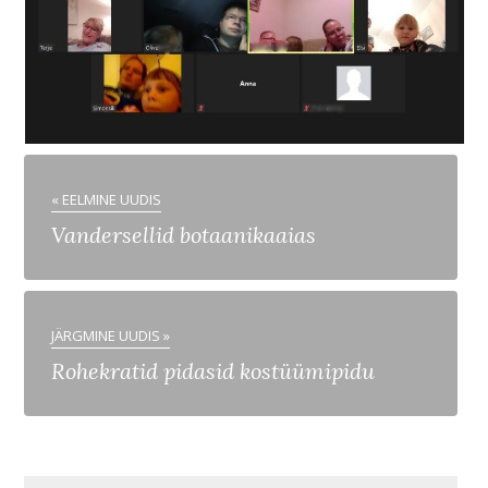
« EELMINE UUDIS
Vandersellid botaanikaaias
JÄRGMINE UUDIS »
Rohekratid pidasid kostüümipidu