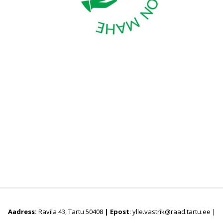
Aadress:
Ravila 43, Tartu 50408
|
Epost
: ylle.vastrik@raad.tartu.ee |