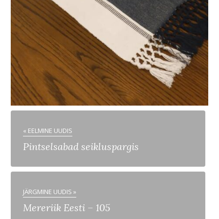
« EELMINE UUDIS
Pintselsabad seikluspargis
JÄRGMINE UUDIS »
Mereriik Eesti – 105