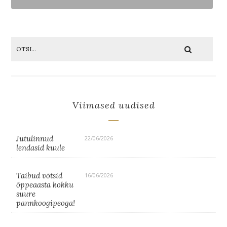
Viimased uudised
Jutulinnud
22/06/2026
lendasid kuule
Taibud võtsid
16/06/2026
õppeaasta kokku
suure
pannkoogipeoga!