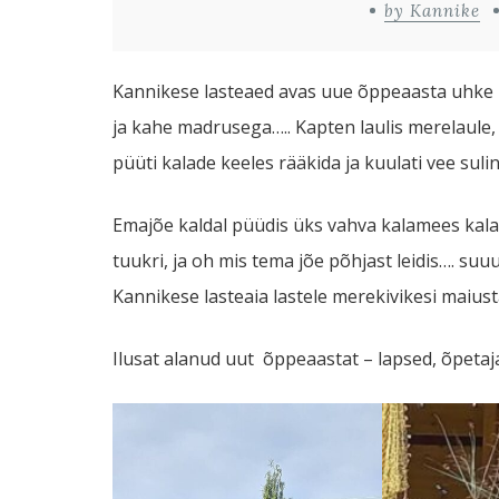
by Kannike
Kannikese lasteaed avas uue õppeaasta uhke p
ja kahe madrusega….. Kapten laulis merelaule,
püüti kalade keeles rääkida ja kuulati vee sulina
Emajõe kaldal püüdis üks vahva kalamees kala 
tuukri, ja oh mis tema jõe põhjast leidis…. suuu
Kannikese lasteaia lastele merekivikesi maius
Ilusat alanud uut õppeaastat – lapsed, õpetaj