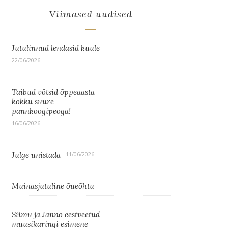
Viimased uudised
Jutulinnud lendasid kuule
22/06/2026
Taibud võtsid õppeaasta
kokku suure
pannkoogipeoga!
16/06/2026
Julge unistada
11/06/2026
Muinasjutuline õueõhtu
Siimu ja Janno eestveetud
muusikaringi esimene