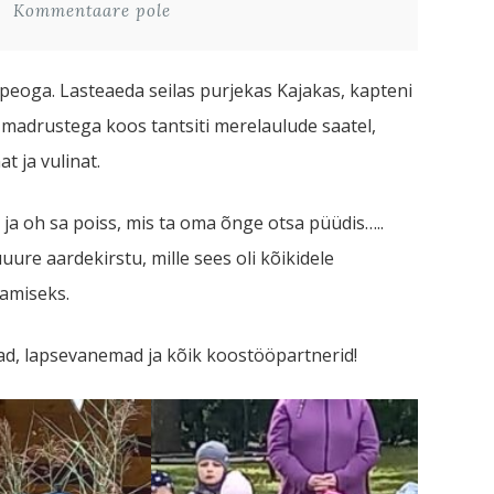
Kommentaare pole
eoga. Lasteaeda seilas purjekas Kajakas, kapteni
 madrustega koos tantsiti merelaulude saatel,
t ja vulinat.
ja oh sa poiss, mis ta oma õnge otsa püüdis…..
uure aardekirstu, mille sees oli kõikidele
tamiseks.
ad, lapsevanemad ja kõik koostööpartnerid!