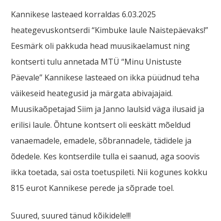
Kannikese lasteaed korraldas 6.03.2025
heategevuskontserdi “Kimbuke laule Naistepäevaks!”
Eesmärk oli pakkuda head muusikaelamust ning
kontserti tulu annetada MTÜ “Minu Unistuste
Päevale” Kannikese lasteaed on ikka püüdnud teha
väikeseid heategusid ja märgata abivajajaid.
Muusikaõpetajad Siim ja Janno laulsid väga ilusaid ja
erilisi laule. Õhtune kontsert oli eeskätt mõeldud
vanaemadele, emadele, sõbrannadele, tädidele ja
õdedele. Kes kontserdile tulla ei saanud, aga soovis
ikka toetada, sai osta toetuspileti. Nii kogunes kokku
815 eurot Kannikese perede ja sõprade toel.
Suured, suured tänud kõikidele!!!