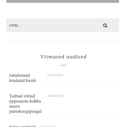
Viimased uudised
Jutulinnud
22/06/2026
lendasid kuule
Taibud võtsid
16/06/2026
õppeaasta kokku
suure
pannkoogipeoga!
Julge unistada
11/06/2026