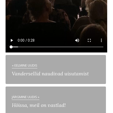
« EELMINE UUDIS
Vandersellid naudivad uisutamist
JÄRGMINE UUDIS »
Hõissa, meil on vastlad!