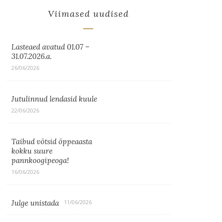
Viimased uudised
Lasteaed avatud 01.07 –
31.07.2026.a.
26/06/2026
Jutulinnud lendasid kuule
22/06/2026
Taibud võtsid õppeaasta
kokku suure
pannkoogipeoga!
16/06/2026
Julge unistada
11/06/2026