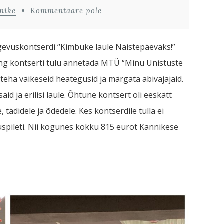
nike
Kommentaare pole
gevuskontserdi “Kimbuke laule Naistepäevaks!”
ng kontserti tulu annetada MTÜ “Minu Unistuste
eha väikeseid heategusid ja märgata abivajajaid.
id ja erilisi laule. Õhtune kontsert oli eeskätt
ädidele ja õdedele. Kes kontserdile tulla ei
tuspileti. Nii kogunes kokku 815 eurot Kannikese