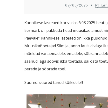
09/03/2025
by Kan
Kannikese lasteaed korraldas 6.03.2025 heate
Eesmärk oli pakkuda head muusikaelamust ni
Päevale” Kannikese lasteaed on ikka püüdnud t
Muusikaõpetajad Siim ja Janno laulsid väga ilusa
mõeldud vanaemadele, emadele, sõbrannadele, t
saanud, aga soovis ikka toetada, sai osta toe
perede ja sõprade toel.
Suured, suured tänud kõikidele!!!