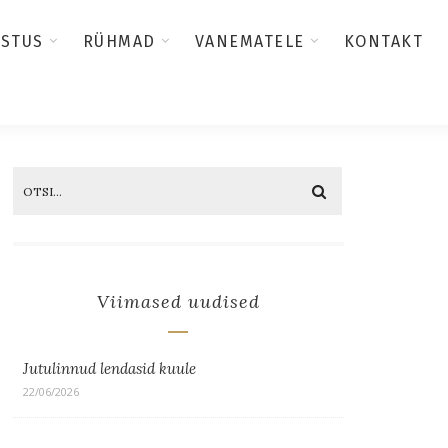
USTUS
RÜHMAD
VANEMATELE
KONTAKT
Viimased uudised
Jutulinnud lendasid kuule
22/06/2026