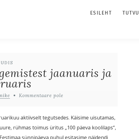
ESILEHT
TUTV
UUDIS
emistest jaanuaris ja
ruaris
nike
Kommentaare pole
arikuu aktiivselt tegutsedes. Käisime uisutamas,
uure, rühmas toimus üritus „100 päeva koolilaps“,
 Eestimaa sünnipäeva puhul esitasime näidendi