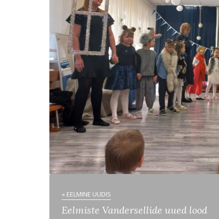
« EELMINE UUDIS
Eelmiste Vandersellide uued lood