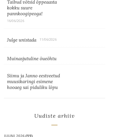
Taibud võtsid õppeaasta
kokku suure
pannkoogipeoga!
16/06/2026
Julge unistada
11/06/2026
Muinasjutuline õueõhtu
Siimu ja Janno eestveetud
muusikaringi esimene
hooaeg sai piduliku lõpu
Uudiste arhiiv
JUUNI 2026
(11)