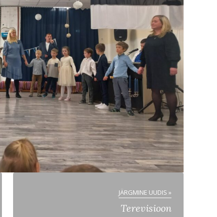
JÄRGMINE UUDIS »
Terevisioon