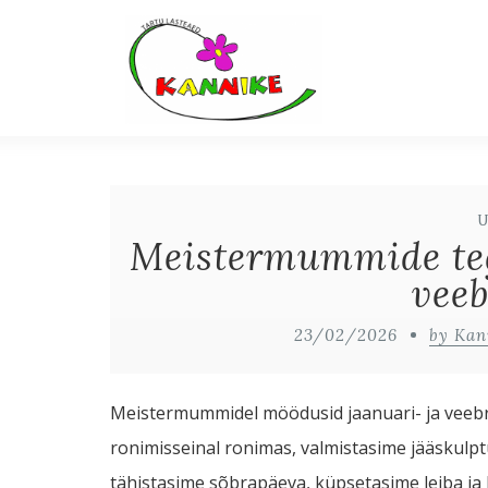
Meistermummide teg
veeb
23/02/2026
by Kan
Meistermummidel möödusid jaanuari- ja veebru
ronimisseinal ronimas, valmistasime jääskulpt
tähistasime sõbrapäeva, küpsetasime leiba ja