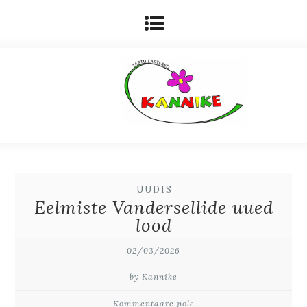
UUDIS
Eelmiste Vandersellide uued
lood
02/03/2026
by Kannike
Kommentaare pole