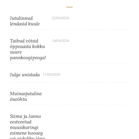
Jutulinnud
22/06/2026
lendasid kuule
Taibud võtsid
16/06/2026
õppeaasta kokku
suure
pannkoogipeoga!
Julge unistada
11/06/2026
Muinasjutuline
õueõhtu
Siimu ja Janno
eestveetud
muusikaringi
esimene hooaeg
sai piduliku lõpu