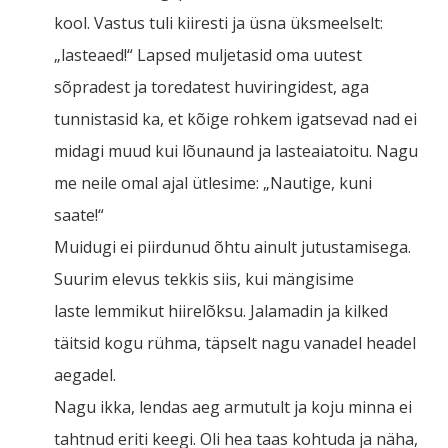
kool. Vastus tuli kiiresti ja üsna üksmeelselt:
„lasteaed!“ Lapsed muljetasid oma uutest
sõpradest ja toredatest huviringidest, aga
tunnistasid ka, et kõige rohkem igatsevad nad ei
midagi muud kui lõunaund ja lasteaiatoitu. Nagu
me neile omal ajal ütlesime: „Nautige, kuni
saate!“
Muidugi ei piirdunud õhtu ainult jutustamisega.
Suurim elevus tekkis siis, kui mängisime
laste lemmikut hiirelõksu. Jalamadin ja kilked
täitsid kogu rühma, täpselt nagu vanadel headel
aegadel.
Nagu ikka, lendas aeg armutult ja koju minna ei
tahtnud eriti keegi. Oli hea taas kohtuda ja näha,