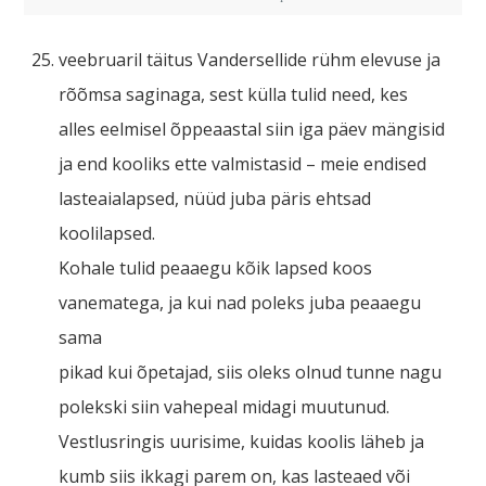
veebruaril täitus Vandersellide rühm elevuse ja
rõõmsa saginaga, sest külla tulid need, kes
alles eelmisel õppeaastal siin iga päev mängisid
ja end kooliks ette valmistasid – meie endised
lasteaialapsed, nüüd juba päris ehtsad
koolilapsed.
Kohale tulid peaaegu kõik lapsed koos
vanematega, ja kui nad poleks juba peaaegu
sama
pikad kui õpetajad, siis oleks olnud tunne nagu
polekski siin vahepeal midagi muutunud.
Vestlusringis uurisime, kuidas koolis läheb ja
kumb siis ikkagi parem on, kas lasteaed või