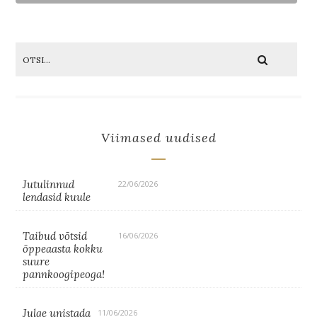
Viimased uudised
Jutulinnud
22/06/2026
lendasid kuule
Taibud võtsid
16/06/2026
õppeaasta kokku
suure
pannkoogipeoga!
Julge unistada
11/06/2026