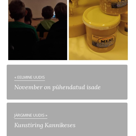
« EELMINE UUDIS
November on pühendatud isade
JÄRGMINE UUDIS »
Kunstiring Kannikeses