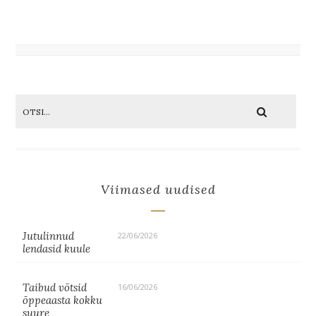
Viimased uudised
Jutulinnud
22/06/2026
lendasid kuule
Taibud võtsid
16/06/2026
õppeaasta kokku
suure