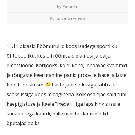
by Kannike
Kommentaare pole
11.11 pidasid Rõõmurullid koos isadega sportliku
õhtupooliku, kus oli rõõmsaid elamusi ja palju
emotsioone. Kotijooks, köiel kõnd, lendavad švammid
ja rõngaste keerutamine panid proovile isade ja laste
koostööoskused
Laste jaoks oli väga tähtis, et
saaks issiga koos midagi teha. Kõik osalejad said tubli
käepigistuse ja kaela “medali”. Iga laps kinkis issile
südametega kaardi, mille meisterdamisel olid
õpetajad abiks.