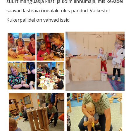
suurt mänguasja kasti ja kolm linnumaja, mis kevadel
saavad lasteaia õuealale üles pandud. Väikestel
Kukerpallidel on vahvad issid.