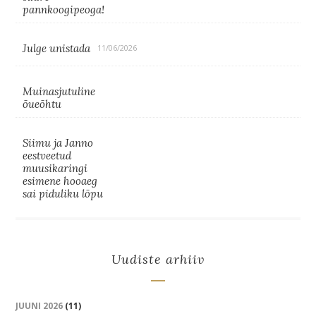
pannkoogipeoga!
Julge unistada
11/06/2026
Muinasjutuline
õueõhtu
Siimu ja Janno
eestveetud
muusikaringi
esimene hooaeg
sai piduliku lõpu
Uudiste arhiiv
JUUNI 2026
(11)