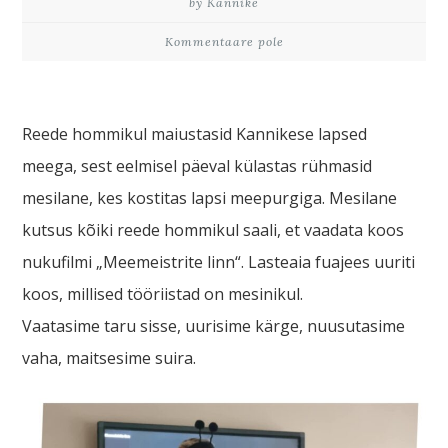
by Kannike
Kommentaare pole
Reede hommikul maiustasid Kannikese lapsed
meega, sest eelmisel päeval külastas rühmasid
mesilane, kes kostitas lapsi meepurgiga. Mesilane
kutsus kõiki reede hommikul saali, et vaadata koos
nukufilmi „Meemeistrite linn“. Lasteaia fuajees uuriti
koos, millised tööriistad on mesinikul.
Vaatasime taru sisse, uurisime kärge, nuusutasime
vaha, maitsesime suira.