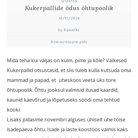
UUDIS
Kukerpallide õdus õhtupoolik
18/11/2024
by Kannike
Kommentaare pole
Mida teha kui väljas on külm, pime ja kõle? Väikesed
Kukerpallid otsustasid, et siis tuleb külla kutsuda oma
mammad ja papad, et üheskoos veeta üks tore
õhtupoolik. Õhtu jooksul valmisid ilusad kaardid,
kaunid käevõrud ja lõpetuseks söödi oma tehtud
kooki.
Lisaks pidasime novembri alguses ühiselt ühe töise
isadepäeva õhtu. Isade ja laste koostöös valmis kaks