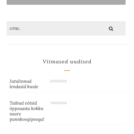
Viimased uudised
Jutulinnud
22/06/2026
lendasid kuule
Taibud võtsid
16/06/2026
õppeaasta kokku
suure
pannkoogipeoga!