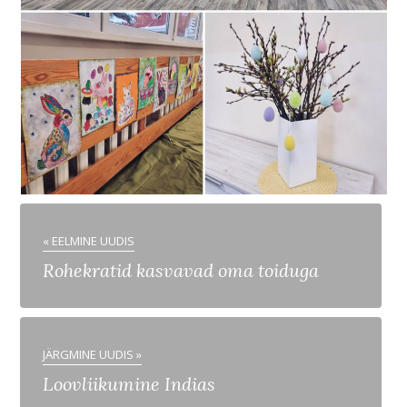
« EELMINE UUDIS
Rohekratid kasvavad oma toiduga
JÄRGMINE UUDIS »
Loovliikumine Indias