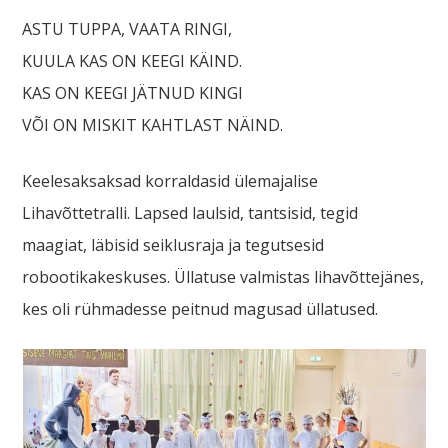
ASTU TUPPA, VAATA RINGI,
KUULA KAS ON KEEGI KÄIND.
KAS ON KEEGI JÄTNUD KINGI
VÕI ON MISKIT KAHTLAST NÄIND.
Keelesaksaksad korraldasid ülemajalise
Lihavõttetralli. Lapsed laulsid, tantsisid, tegid
maagiat, läbisid seiklusraja ja tegutsesid
robootikakeskuses. Üllatuse valmistas lihavõttejänes,
kes oli rühmadesse peitnud magusad üllatused.