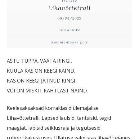
UUDIS
Lihavõttetrall
09/04/2023
by Kannike
Kommentaare pole
ASTU TUPPA, VAATA RINGI,
KUULA KAS ON KEEGI KÄIND.
KAS ON KEEGI JÄTNUD KINGI
VÕI ON MISKIT KAHTLAST NÄIND.
Keelesaksaksad korraldasid ülemajalise
Lihavõttetralli. Lapsed laulsid, tantsisid, tegid
maagiat, läbisid seiklusraja ja tegutsesid
robootikakeskuses. Üllatuse valmistas lihavõttejänes,