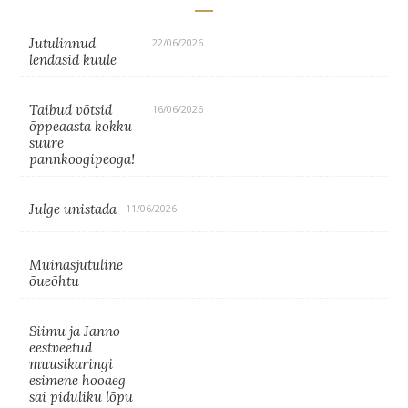
Jutulinnud
22/06/2026
lendasid kuule
Taibud võtsid
16/06/2026
õppeaasta kokku
suure
pannkoogipeoga!
Julge unistada
11/06/2026
Muinasjutuline
õueõhtu
Siimu ja Janno
eestveetud
muusikaringi
esimene hooaeg
sai piduliku lõpu