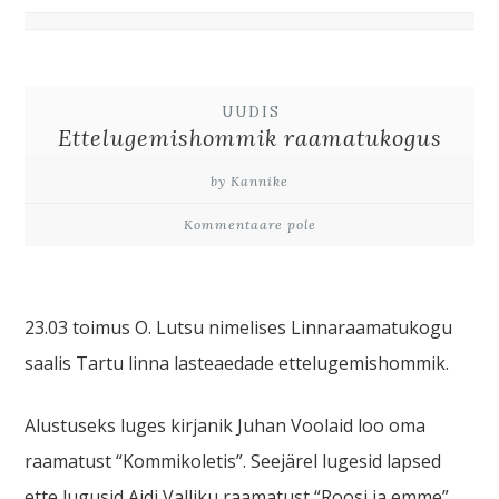
UUDIS
Ettelugemishommik raamatukogus
by Kannike
Kommentaare pole
23.03 toimus O. Lutsu nimelises Linnaraamatukogu
saalis Tartu linna lasteaedade ettelugemishommik.
Alustuseks luges kirjanik Juhan Voolaid loo oma
raamatust “Kommikoletis”. Seejärel lugesid lapsed
ette lugusid Aidi Valliku raamatust “Roosi ja emme”.