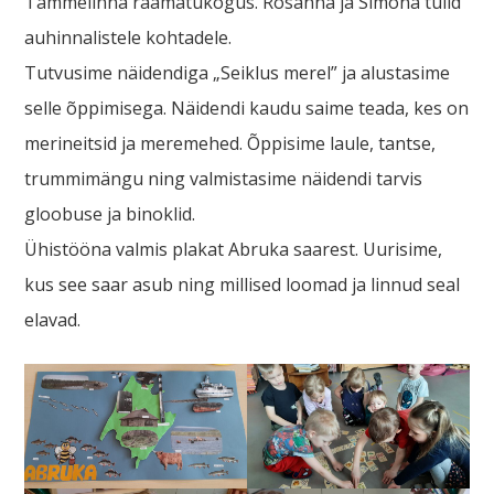
Tammelinna raamatukogus. Rosanna ja Simona tulid
auhinnalistele kohtadele.
Tutvusime näidendiga „Seiklus merel” ja alustasime
selle õppimisega. Näidendi kaudu saime teada, kes on
merineitsid ja meremehed. Õppisime laule, tantse,
trummimängu ning valmistasime näidendi tarvis
gloobuse ja binoklid.
Ühistööna valmis plakat Abruka saarest. Uurisime,
kus see saar asub ning millised loomad ja linnud seal
elavad.