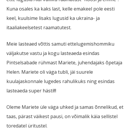
Kuna osales ka kaks last, kelle emakeel pole eesti
keel, kuulsime lisaks lugusid ka ukraina- ja
itaaliakeelsetest raamatutest.
Meie lasteaed võttis samuti ettelugemishommiku
väljakutse vastu ja kogu lasteaeda esindas
Pintselsabade rühmast Mariete, juhendajaks õpetaja
Helen. Mariete oli väga tubli, jäi suurele
kuulajaskonnale lugedes rahulikuks ning esindas
lasteaeda super hästi!!!
Oleme Mariete üle väga uhked ja samas õnnelikud, et
taas, pärast väikest pausi, on võimalik käia sellistel
toredatel üritustel.