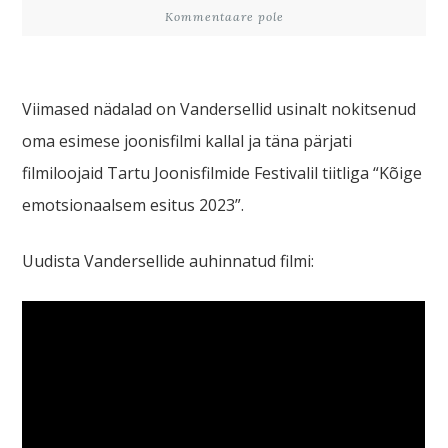
Kommentaare pole
Viimased nädalad on Vandersellid usinalt nokitsenud
oma esimese joonisfilmi kallal ja täna pärjati
filmiloojaid Tartu Joonisfilmide Festivalil tiitliga “Kõige
emotsionaalsem esitus 2023”.
Uudista Vandersellide auhinnatud filmi: