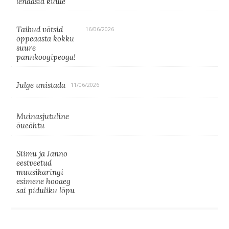
lendasid kuule
Taibud võtsid
16/06/2026
õppeaasta kokku
suure
pannkoogipeoga!
Julge unistada
11/06/2026
Muinasjutuline
õueõhtu
Siimu ja Janno
eestveetud
muusikaringi
esimene hooaeg
sai piduliku lõpu