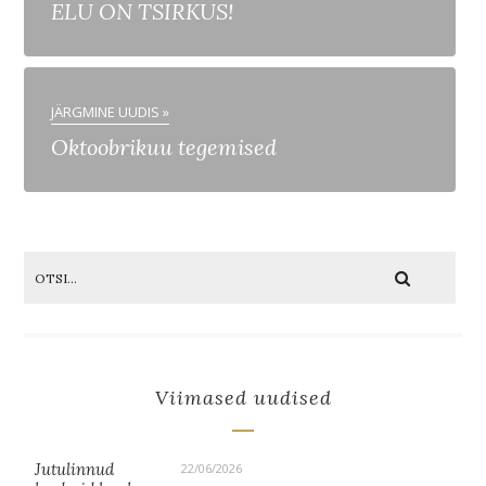
ELU ON TSIRKUS!
JÄRGMINE UUDIS »
Oktoobrikuu tegemised
Viimased uudised
Jutulinnud
22/06/2026