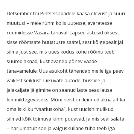
Detsember tõi Pintselsabadele kaasa elevust ja suuri
muutusi – meie rühm kolis uutesse, avaratesse
ruumidesse Vasara tänaval. Lapsed astusid uksest
sisse rõõmsate hüüatuste saatel, sest kõigepealt jäi
silma just see, mis uues kodus kohe rõõmu teeb:
suured aknad, kust avaneb põnev vaade
tänavamelule. Uus asukoht tähendab meile iga päev
väikest seiklust. Liikuvate autode, busside ja
jalakäijate jälgimine on saanud laste seas lausa
lemmiktegevuseks. Mõni neist on leidnud akna alt ka
oma isikliku “vaatluskoha”, kust uudishimulikud
silmad kõik toimuva kinni püüavad. Ja mis seal salata
– harjumatult soe ja valgusküllane tuba teeb iga