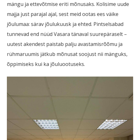
mängu ja ettevõtmise eriti mõnusaks. Kolisime uude
majja just parajal ajal, sest meid ootas ees väike
jõulumaa: särav jõulukuusk ja ehted. Pintselsabad
tunnevad end nüüd Vasara tänaval suurepäraselt –
uutest akendest paistab palju avastamisrõõmu ja
rühmaruumis jätkub mõnusat soojust nii mänguks,
õppimiseks kui ka jõuluootuseks.