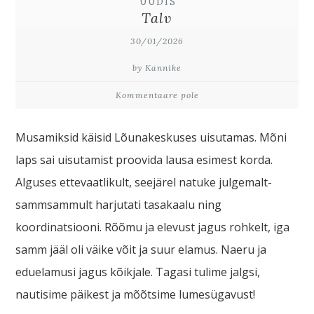
UUDIS
Talv
30/01/2026
by Kannike
Kommentaare pole
Musamiksid käisid Lõunakeskuses uisutamas. Mõni
laps sai uisutamist proovida lausa esimest korda.
Alguses ettevaatlikult, seejärel natuke julgemalt-
sammsammult harjutati tasakaalu ning
koordinatsiooni. Rõõmu ja elevust jagus rohkelt, iga
samm jääl oli väike võit ja suur elamus. Naeru ja
eduelamusi jagus kõikjale. Tagasi tulime jalgsi,
nautisime päikest ja mõõtsime lumesügavust!