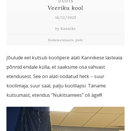
UUDIS
Veeriku kool
18/12/2025
by Kannike
Kommentaare pole
Jõulude eel kutsub koolipere alati Kannikese lasteaia
põnnid endale külla, et saaksime osa vahvast
etendusest. See on alati oodatud hetk – suur
koolimaja, suur saal, palju koolilapsi. Täname
kutsumast, etendus “Nukitsamees” oli äge!!!