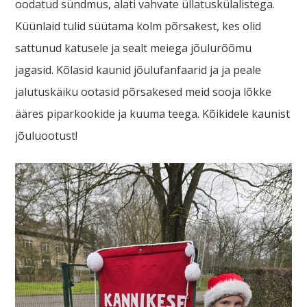
oodatud sündmus, alati vahvate üllatuskülalistega.
Küünlaid tulid süütama kolm põrsakest, kes olid
sattunud katusele ja sealt meiega jõulurõõmu
jagasid. Kõlasid kaunid jõulufanfaarid ja ja peale
jalutuskäiku ootasid põrsakesed meid sooja lõkke
ääres piparkookide ja kuuma teega. Kõikidele kaunist
jõuluootust!