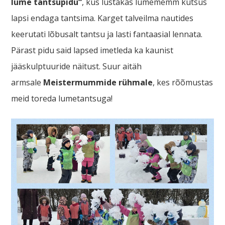
lume tantsupidu“
, kus lustakas lumememm kutsus
lapsi endaga tantsima. Karget talveilma nautides
keerutati lõbusalt tantsu ja lasti fantaasial lennata.
Pärast pidu said lapsed imetleda ka kaunist
jääskulptuuride näitust. Suur aitäh
armsale
Meistermummide rühmale
, kes rõõmustas
meid toreda lumetantsuga!