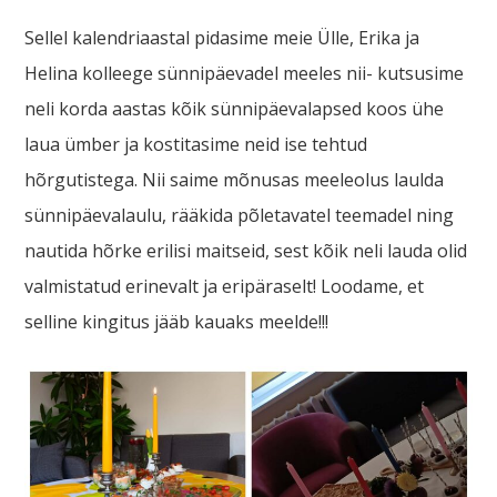
Sellel kalendriaastal pidasime meie Ülle, Erika ja
Helina kolleege sünnipäevadel meeles nii- kutsusime
neli korda aastas kõik sünnipäevalapsed koos ühe
laua ümber ja kostitasime neid ise tehtud
hõrgutistega. Nii saime mõnusas meeleolus laulda
sünnipäevalaulu, rääkida põletavatel teemadel ning
nautida hõrke erilisi maitseid, sest kõik neli lauda olid
valmistatud erinevalt ja eripäraselt! Loodame, et
selline kingitus jääb kauaks meelde!!!