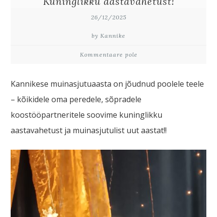
Kuninglikku aastavahetust!
26/12/2025
by Kannike
Kommentaare pole
Kannikese muinasjutuaasta on jõudnud poolele teele
– kõikidele oma peredele, sõpradele
koostööpartneritele soovime kuninglikku
aastavahetust ja muinasjutulist uut aastat!!