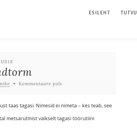
ESILEHT
TUTV
UUDIS
adtorm
nike
Kommentaare pole
st taas tagasi. Nimesid ei nimeta – kes teab, see
al metsarütmist vaikselt tagasi töörutiini