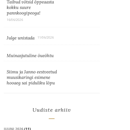
Taibud võtsid õppeaasta
kokku suure
pannkoogipeoga!
16/06/2026
Julge unistada
11/06/2026
Muinasjutuline õueõhtu
Siimu ja Janno eestveetud
muusikaringi esimene
hooaeg sai piduliku lõpu
Uudiste arhiiv
JUUNI 2026
(11)