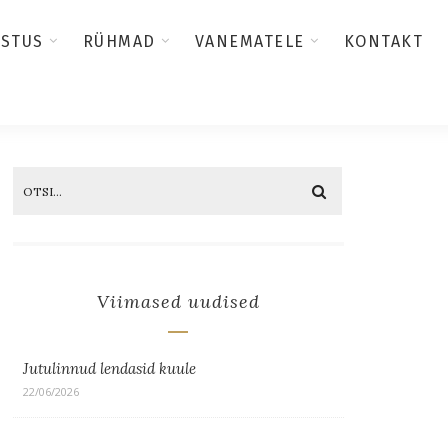
USTUS
RÜHMAD
VANEMATELE
KONTAKT
Viimased uudised
Jutulinnud lendasid kuule
22/06/2026