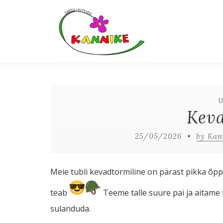
Kev
25/05/2026
by Kan
Meie tubli kevadtormiline on pärast pikka õppu
teab
Teeme talle suure pai ja aitame t
sulanduda.