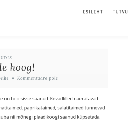
ESILEHT
TUTV
UUDIS
e hoog!
nike
Kommentaare pole
 on hoo sisse saanud. Kevadlilled naeratavad
atitaimed, paprikataimed, salatitaimed tunnevad
 juba nii mõnegi plaadikoogi saanud küpsetada.