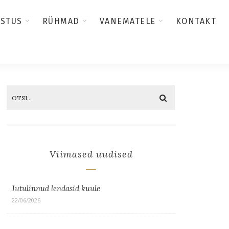
USTUS
RÜHMAD
VANEMATELE
KONTAKT
Viimased uudised
Jutulinnud lendasid kuule
22/06/2026