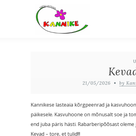
Kevad
21/05/2026
by Kan
Kannikese lasteaia kõrgpeenrad ja kasvuhoone
päikesele. Kasvuhoone on mõnusalt soe ja tom
end juba päris hästi. Rabarberipõõsast oleme
Kevad – tore, et tulid!!!