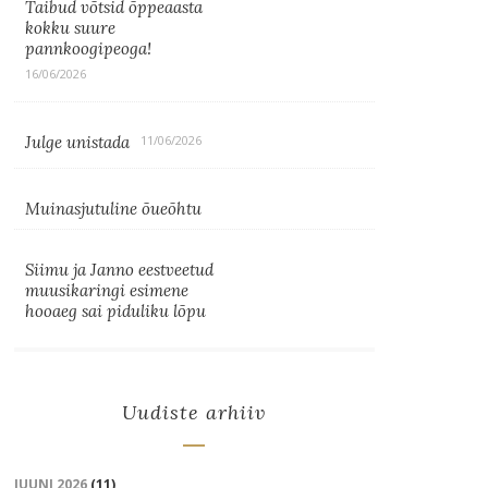
Taibud võtsid õppeaasta
kokku suure
pannkoogipeoga!
16/06/2026
Julge unistada
11/06/2026
Muinasjutuline õueõhtu
Siimu ja Janno eestveetud
muusikaringi esimene
hooaeg sai piduliku lõpu
Uudiste arhiiv
JUUNI 2026
(11)