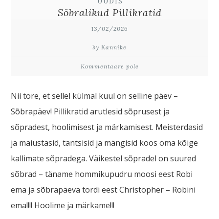
UUDIS
Sõbralikud Pillikratid
13/02/2026
by Kannike
Kommentaare pole
Nii tore, et sellel külmal kuul on selline päev –
Sõbrapäev! Pillikratid arutlesid sõprusest ja
sõpradest, hoolimisest ja märkamisest. Meisterdasid
ja maiustasid, tantsisid ja mängisid koos oma kõige
kallimate sõpradega. Väikestel sõpradel on suured
sõbrad – täname hommikupudru moosi eest Robi
ema ja sõbrapäeva tordi eest Christopher – Robini
ema!!!! Hoolime ja märkame!!!