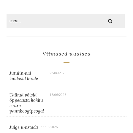
Viimased uudised
Jutulinnud
22/06/2026
lendasid kuule
Taibud võtsid
16/06/2026
õppeaasta kokku
suure
pannkoogipeoga!
Julge unistada
11/06/2026