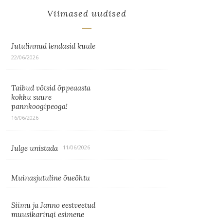
Viimased uudised
Jutulinnud lendasid kuule
22/06/2026
Taibud võtsid õppeaasta
kokku suure
pannkoogipeoga!
16/06/2026
Julge unistada
11/06/2026
Muinasjutuline õueõhtu
Siimu ja Janno eestveetud
muusikaringi esimene