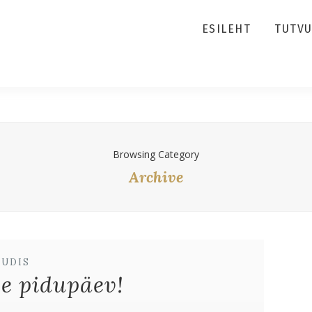
ESILEHT
TUTV
Browsing Category
Archive
UUDIS
se pidupäev!