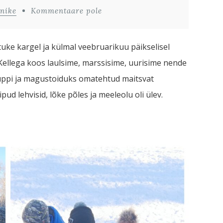
nike
Kommentaare pole
tuke kargel ja külmal veebruarikuu päikselisel
. Kellega koos laulsime, marssisime, uurisime nende
suppi ja magustoiduks omatehtud maitsvat
pud lehvisid, lõke põles ja meeleolu oli ülev.