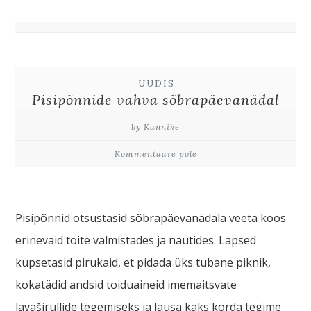
UUDIS
Pisipõnnide vahva sõbrapäevanädal
by Kannike
Kommentaare pole
Pisipõnnid otsustasid sõbrapäevanädala veeta koos
erinevaid toite valmistades ja nautides. Lapsed
küpsetasid pirukaid, et pidada üks tubane piknik,
kokatädid andsid toiduaineid imemaitsvate
lavaširullide tegemiseks ja lausa kaks korda tegime