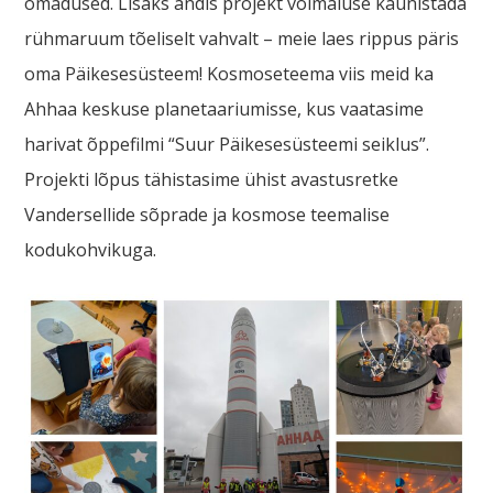
omadused. Lisaks andis projekt võimaluse kaunistada
rühmaruum tõeliselt vahvalt – meie laes rippus päris
oma Päikesesüsteem! Kosmoseteema viis meid ka
Ahhaa keskuse planetaariumisse, kus vaatasime
harivat õppefilmi “Suur Päikesesüsteemi seiklus”.
Projekti lõpus tähistasime ühist avastusretke
Vandersellide sõprade ja kosmose teemalise
kodukohvikuga.