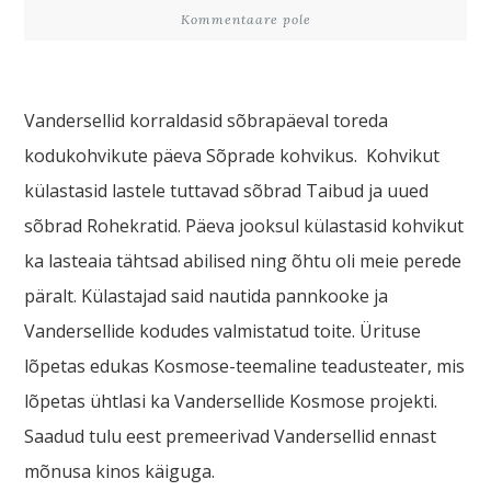
Kommentaare pole
Vandersellid korraldasid sõbrapäeval toreda
kodukohvikute päeva Sõprade kohvikus. Kohvikut
külastasid lastele tuttavad sõbrad Taibud ja uued
sõbrad Rohekratid. Päeva jooksul külastasid kohvikut
ka lasteaia tähtsad abilised ning õhtu oli meie perede
päralt. Külastajad said nautida pannkooke ja
Vandersellide kodudes valmistatud toite. Ürituse
lõpetas edukas Kosmose-teemaline teadusteater, mis
lõpetas ühtlasi ka Vandersellide Kosmose projekti.
Saadud tulu eest premeerivad Vandersellid ennast
mõnusa kinos käiguga.