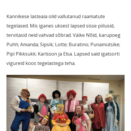
Kannikese lasteaia olid vallutanud raamatute
tegelased. Mis iganes uksest lapsed sisse piilusid,
tervitasid neid vahvad sõbrad. Väike Nõid, karupoeg
Puhh; Amanda; Sipsik; Lotte; Buratino; Punamütsike;
Pipi Pikksukk; Karlsson ja Elsa. Lapsed said igatsorti
vigureid koos tegelastega teha.