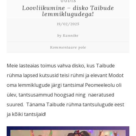
UUDIS
Loovliikumine – disko Taibude
lemmiklugudega!
19/02/2025
by Kannike
Kommentaare pole
Meie lasteaias toimus vahva disko, kus Taibude
rühma lapsed kutsusid teisi rühmi ja elevant Modot
oma lemmiklugude järgi tantsima! Peomeeleolu oli
ülev, tantsusammud hoogsad ning naeratused
suured. Tänama Taibude rühma tantsulugude eest
ja kõiki tantsijaid!