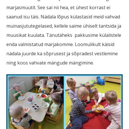
marjasmuutit. See sai nii hea, et ühest korrast ei
saanud isu täis. Nädala lõpus külastasid meid vahvad
muinasjututegelased, kellele saime ühiselt tantsida ja
muusikat kuulata. Tänutäheks pakkusime külalistele
enda valmistatud marjakomme. Loomulikult käisid
nädala juurde ka sõprusest ja sõpradest vestlemine
ning koos vahvate mängude mängimine.