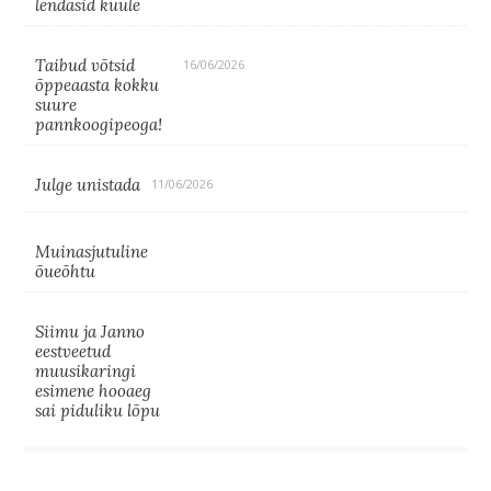
lendasid kuule
Taibud võtsid
16/06/2026
õppeaasta kokku
suure
pannkoogipeoga!
Julge unistada
11/06/2026
Muinasjutuline
õueõhtu
Siimu ja Janno
eestveetud
muusikaringi
esimene hooaeg
sai piduliku lõpu