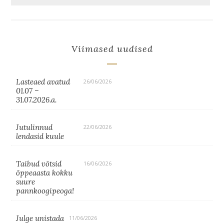
Viimased uudised
Lasteaed avatud
26/06/2026
01.07 –
31.07.2026.a.
Jutulinnud
22/06/2026
lendasid kuule
Taibud võtsid
16/06/2026
õppeaasta kokku
suure
pannkoogipeoga!
Julge unistada
11/06/2026