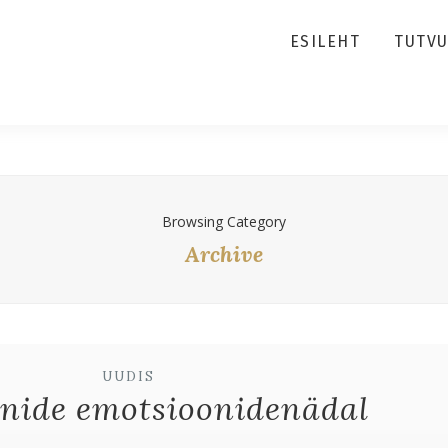
ESILEHT
TUTV
Browsing Category
Archive
UUDIS
nnide emotsioonidenädal