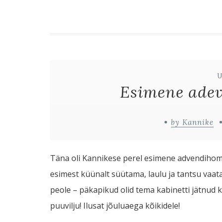
Esimene adev
by Kannike
Täna oli Kannikese perel esimene advendihomm
esimest küünalt süütama, laulu ja tantsu vaata
peole – päkapikud olid tema kabinetti jätnud
puuvilju! Ilusat jõuluaega kõikidele!