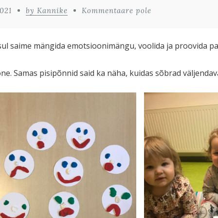
021
by Kannike
Kommentaare pole
oksul saime mängida emotsioonimängu, voolida ja proovida p
e. Samas pisipõnnid said ka näha, kuidas sõbrad väljenda