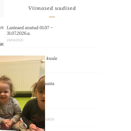
Viimased uudised
antomiimi.
Lasteaed avatud 01.07 –
31.07.2026.a.
26/06/2026
vad enda emotsioone.
Jutulinnud lendasid kuule
22/06/2026
Taibud võtsid õppeaasta
kokku suure
pannkoogipeoga!
16/06/2026
Julge unistada
11/06/2026