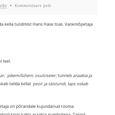
nike
Kommentaare pole
da kella tundmist Hans Hase toas. Vanemõpetaja
 teel.
ar
,
pikem/lühem, osuti/seier;
tunneb
araabia ja
skab öelda kellal
pool- ja täistundi, laps oskab
etaja on põrandale kujundanud rooma
brid kinni katta araabia numbritega. Täring.