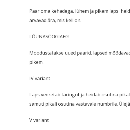
Paar oma kehadega, lühem ja pikem laps, heida
arvavad ära, mis kell on.
LÕUNASÖÖGIAEG!
Moodustatakse uued paarid, lapsed mõõdavad kõ
pikem.
IV variant
Laps veeretab täringut ja heidab osutina pikal
samuti pikali osutina vastavale numbrile. Ülej
V variant