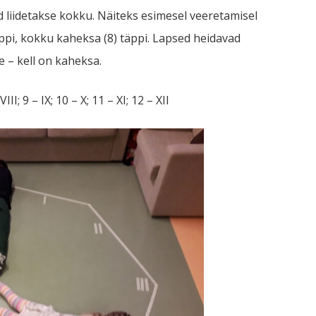
d liidetakse kokku. Näiteks esimesel veeretamisel
täppi, kokku kaheksa (8) täppi. Lapsed heidavad
e – kell on kaheksa.
– VIII; 9 – IX; 10 – X; 11 – XI; 12 – XII