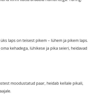
 üks laps on teisest pikem – lühem ja pikem laps.
 oma kehadega, lühikese ja pika seieri, heidavad
astest moodustatud paar, heidab kellale pikali,
ajale.