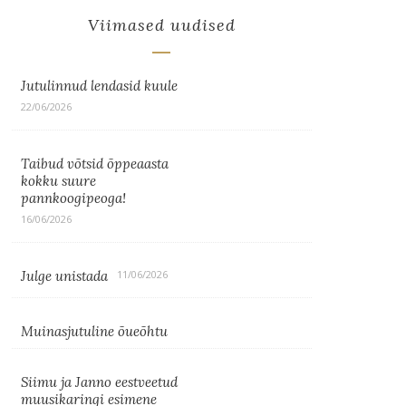
Viimased uudised
Jutulinnud lendasid kuule
22/06/2026
Taibud võtsid õppeaasta
kokku suure
pannkoogipeoga!
16/06/2026
Julge unistada
11/06/2026
Muinasjutuline õueõhtu
Siimu ja Janno eestveetud
muusikaringi esimene