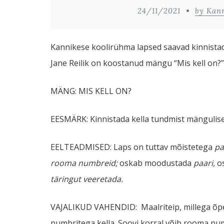
24/11/2021
by Kan
Kannikese koolirühma lapsed saavad kinnista
Jane Reilik on koostanud mängu “Mis kell on?”
MÄNG: MIS KELL ON?
EESMÄRK: Kinnistada kella tundmist mängulisel
EELTEADMISED: Laps on tuttav mõistetega
pa
rooma numbreid;
oskab moodustada
paari,
o
täringut veeretada.
VAJALIKUD VAHENDID: Maalriteip, millega õp
numbritega kella. Soovi korral võib rooma num