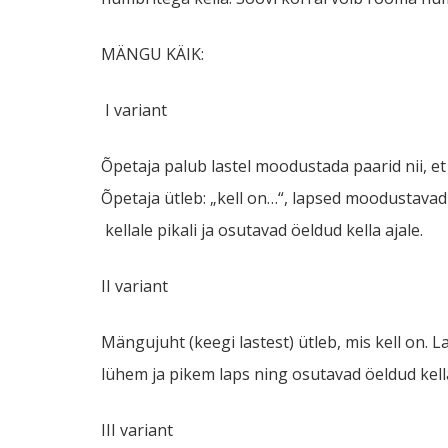
MÄNGU KÄIK:
I variant
Õpetaja palub lastel moodustada paarid nii, et
Õpetaja ütleb: „kell on…“, lapsed moodustavad
kellale pikali ja osutavad öeldud kella ajale.
II variant
Mängujuht (keegi lastest) ütleb, mis kell on. L
lühem ja pikem laps ning osutavad öeldud kella
III variant