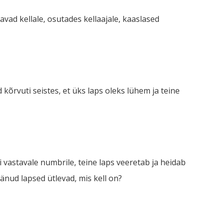
vad kellale, osutades kellaajale, kaaslased
rvuti seistes, et üks laps oleks lühem ja teine
i vastavale numbrile, teine laps veeretab ja heidab
äänud lapsed ütlevad, mis kell on?