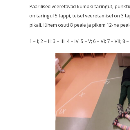
Paarilised veeretavad kumbki täringut, punkti
on täringul 5 täppi, teisel veeretamisel on 3 
pikali, lühem osuti 8 peale ja pikem 12-ne peal
1 – I; 2 – II; 3 – III; 4 – IV; 5 – V; 6 – VI; 7 – VII; 8 