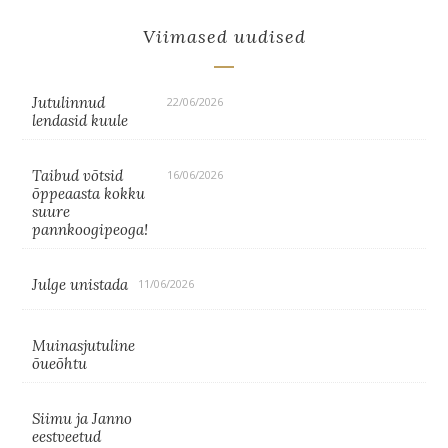
Viimased uudised
Jutulinnud
22/06/2026
lendasid kuule
Taibud võtsid
16/06/2026
õppeaasta kokku
suure
pannkoogipeoga!
Julge unistada
11/06/2026
Muinasjutuline
õueõhtu
Siimu ja Janno
eestveetud