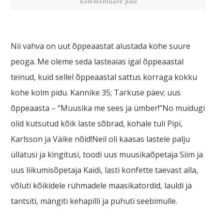
Kommentaare pole
Nii vahva on uut õppeaastat alustada kohe suure
peoga. Me oleme seda lasteaias igal õppeaastal
teinud, kuid sellel õppeaastal sattus korraga kokku
kohe kolm pidu. Kannike 35; Tarkuse päev; uus
õppeaasta – “Muusika me sees ja ümber!”No muidugi
olid kutsutud kõik laste sõbrad, kohale tuli Pipi,
Karlsson ja Väike nõid!Neil oli kaasas lastele palju
üllatusi ja kingitusi, toodi uus muusikaõpetaja Siim ja
uus liikumisõpetaja Kaidi, lasti konfette taevast alla,
võluti kõikidele rühmadele maasikatordid, lauldi ja
tantsiti, mängiti kehapilli ja puhuti seebimulle.