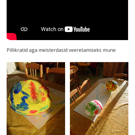
Pillikratid aga meisterdasid veeretamiseks mune