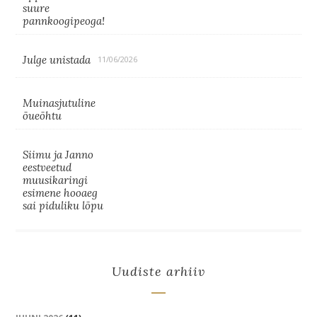
suure
pannkoogipeoga!
Julge unistada
11/06/2026
Muinasjutuline
õueõhtu
Siimu ja Janno
eestveetud
muusikaringi
esimene hooaeg
sai piduliku lõpu
Uudiste arhiiv