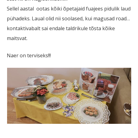
Sellel aastal ootas kõiki õpetajaid fuajees pidulik laud
pühadeks. Laual olid nii soolased, kui magusad road…
kontaktivabalt sai endale taldrikule tõsta kõike
maitsvat.
Naer on terviseks!!!