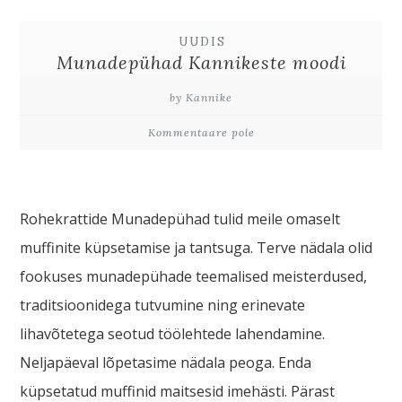
UUDIS
Munadepühad Kannikeste moodi
by Kannike
Kommentaare pole
Rohekrattide Munadepühad tulid meile omaselt
muffinite küpsetamise ja tantsuga. Terve nädala olid
fookuses munadepühade teemalised meisterdused,
traditsioonidega tutvumine ning erinevate
lihavõtetega seotud töölehtede lahendamine.
Neljapäeval lõpetasime nädala peoga. Enda
küpsetatud muffinid maitsesid imehästi. Pärast