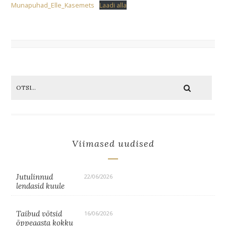
Munapuhad_Elle_Kasemets
Laadi alla
Viimased uudised
Jutulinnud
22/06/2026
lendasid kuule
Taibud võtsid
16/06/2026
õppeaasta kokku