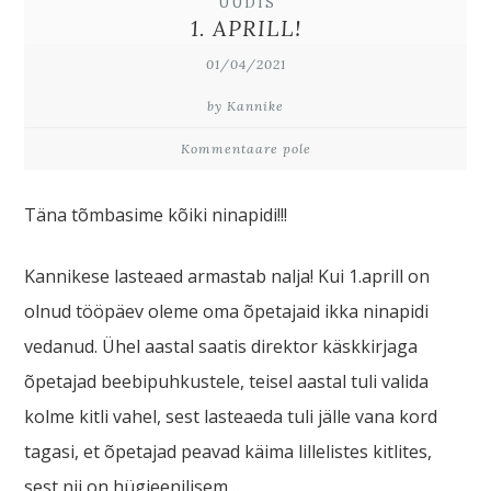
UUDIS
1. APRILL!
01/04/2021
by Kannike
Kommentaare pole
Täna tõmbasime kõiki ninapidi!!!
Kannikese lasteaed armastab nalja! Kui 1.aprill on
olnud tööpäev oleme oma õpetajaid ikka ninapidi
vedanud. Ühel aastal saatis direktor käskkirjaga
õpetajad beebipuhkustele, teisel aastal tuli valida
kolme kitli vahel, sest lasteaeda tuli jälle vana kord
tagasi, et õpetajad peavad käima lillelistes kitlites,
sest nii on hügieenilisem…