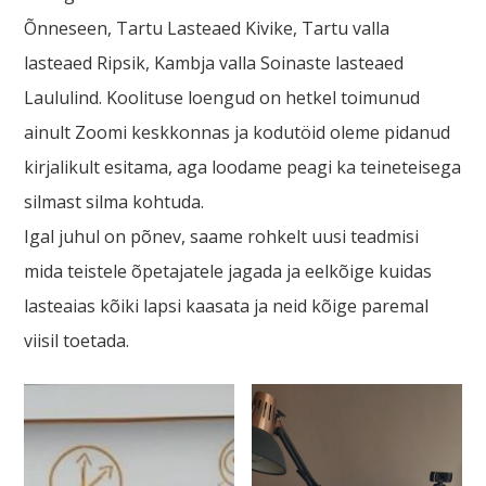
Õnneseen, Tartu Lasteaed Kivike, Tartu valla
lasteaed Ripsik, Kambja valla Soinaste lasteaed
Laululind. Koolituse loengud on hetkel toimunud
ainult Zoomi keskkonnas ja kodutöid oleme pidanud
kirjalikult esitama, aga loodame peagi ka teineteisega
silmast silma kohtuda.
Igal juhul on põnev, saame rohkelt uusi teadmisi
mida teistele õpetajatele jagada ja eelkõige kuidas
lasteaias kõiki lapsi kaasata ja neid kõige paremal
viisil toetada.