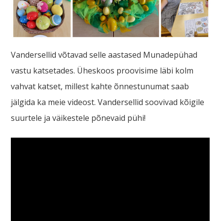
Vandersellid võtavad selle aastased Munadepühad
vastu katsetades. Üheskoos proovisime läbi kolm
vahvat katset, millest kahte õnnestunumat saab
jälgida ka meie videost. Vandersellid soovivad kõigile
suurtele ja väikestele põnevaid pühi!