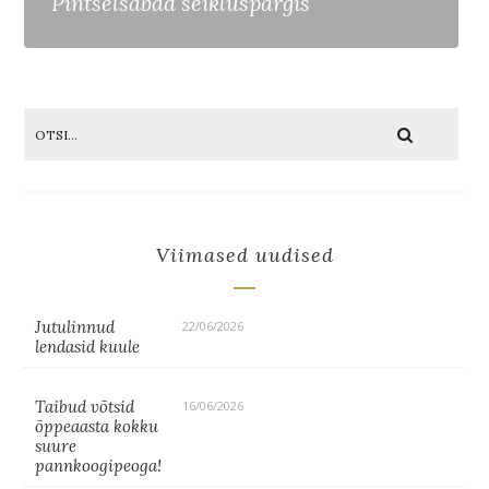
Pintselsabad seikluspargis
Viimased uudised
Jutulinnud
22/06/2026
lendasid kuule
Taibud võtsid
16/06/2026
õppeaasta kokku
suure
pannkoogipeoga!