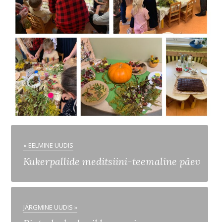
« EELMINE UUDIS
Kukerpallide meditsiini-teemaline päev
JÄRGMINE UUDIS »